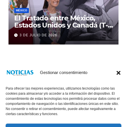
MÉXICO
El Tratado entre México,
Estados Unidos y Canadá (T-
MEC) se mantiene hasta el
3 DE JULIO DE 2026
2036: Presidenta Claudia
Sheinbaum
Gestionar consentimiento
Para ofrecer las mejores experiencias, utilizamos tecnologías como las
cookies para almacenar y/o acceder a la información del dispositivo. El
consentimiento de estas tecnologías nos permitirá procesar datos como el
comportamiento de navegación o las identificaciones únicas en este sitio.
No consentir o retirar el consentimiento, puede afectar negativamente a
® Derechos Reservados 2026
|
Noticias Voz E Imagen de Chiapas.
ciertas características y funciones.
11a Calle Poniente Sur No. 960, Col. Las Terrazas, Tuxtla Gutiérrez,