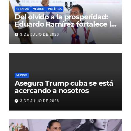
CHIAPAS
MÉXICO
POLÍTICA
Del olvido a la prosperidad:
Eduardo Ramírez fortalece la
transformación de Aldama
3 DE JULIO DE 2026
con inversión histórica
MUNDO
Asegura Trump cuba se está
acercando a nosotros
3 DE JULIO DE 2026