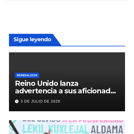
Sigue leyendo
MUNDIAL2026
Reino Unido lanza
advertencia a sus aficionados
antes del México vs
3 DE JULIO DE 2026
Inglaterra en el Mundial 2026