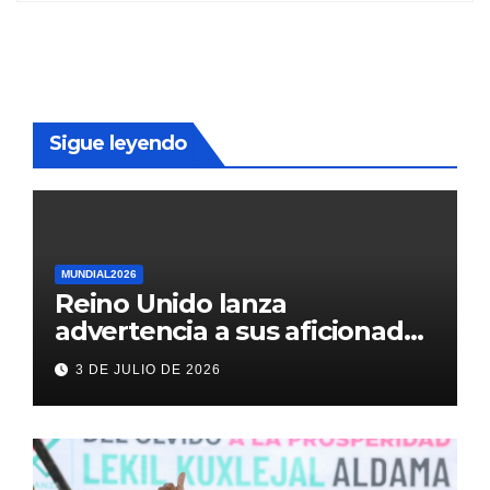
Sigue leyendo
MUNDIAL2026
Reino Unido lanza
advertencia a sus aficionados
antes del México vs
3 DE JULIO DE 2026
Inglaterra en el Mundial 2026