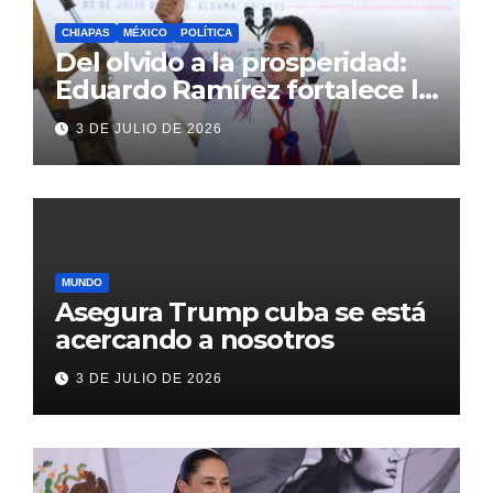
CHIAPAS
MÉXICO
POLÍTICA
Del olvido a la prosperidad:
Eduardo Ramírez fortalece la
transformación de Aldama
3 DE JULIO DE 2026
con inversión histórica
MUNDO
Asegura Trump cuba se está
acercando a nosotros
3 DE JULIO DE 2026