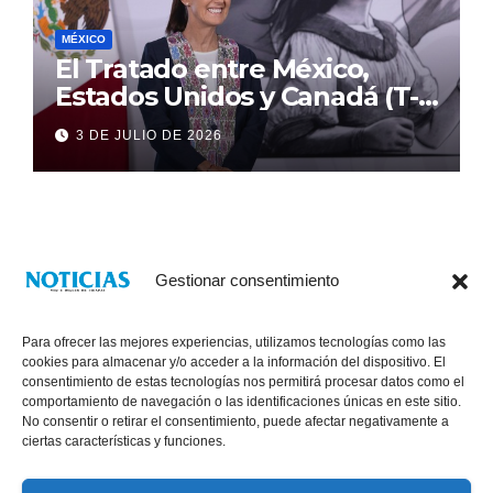
MÉXICO
El Tratado entre México,
Estados Unidos y Canadá (T-
MEC) se mantiene hasta el
3 DE JULIO DE 2026
2036: Presidenta Claudia
Sheinbaum
Gestionar consentimiento
Para ofrecer las mejores experiencias, utilizamos tecnologías como las
cookies para almacenar y/o acceder a la información del dispositivo. El
consentimiento de estas tecnologías nos permitirá procesar datos como el
comportamiento de navegación o las identificaciones únicas en este sitio.
No consentir o retirar el consentimiento, puede afectar negativamente a
® Derechos Reservados 2026
|
Noticias Voz E Imagen de Chiapas.
ciertas características y funciones.
11a Calle Poniente Sur No. 960, Col. Las Terrazas, Tuxtla Gutiérrez,