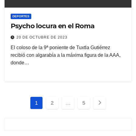
DEPORTES
Psycho locura en el Roma
20 DE OCTUBRE DE 2023
El coloso de la 9ª poniente de Tuxtla Gutiérrez
recibió con algarabía a la máxima figura de la AAA,
donde…
Paginación
1
2
…
5
de
entradas