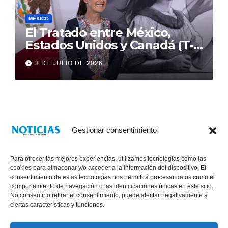
MÉXICO
El Tratado entre México,
Estados Unidos y Canadá (T-
MEC) se mantiene hasta el
3 DE JULIO DE 2026
2036: Presidenta Claudia
Sheinbaum
Gestionar consentimiento
Para ofrecer las mejores experiencias, utilizamos tecnologías como las
cookies para almacenar y/o acceder a la información del dispositivo. El
consentimiento de estas tecnologías nos permitirá procesar datos como el
comportamiento de navegación o las identificaciones únicas en este sitio.
No consentir o retirar el consentimiento, puede afectar negativamente a
® Derechos Reservados 2026
|
Noticias Voz E Imagen de Chiapas.
ciertas características y funciones.
11a Calle Poniente Sur No. 960, Col. Las Terrazas, Tuxtla Gutiérrez,