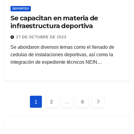
DEPORTES
Se capacitan en materia de
infraestructura deportiva
27 DE OCTUBRE DE 2023
Se abordaron diversos temas como el llenado de
cedulas de instalaciones deportivas, así como la
integración de expediente técnicos NEIN…
Paginación
1
2
…
6
de
entradas