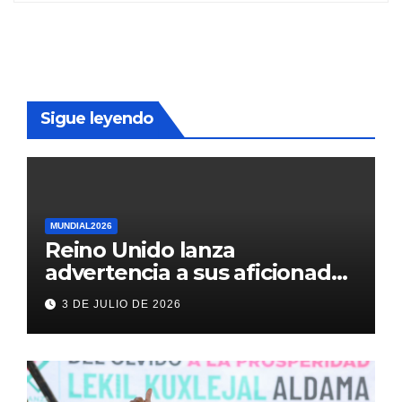
Sigue leyendo
MUNDIAL2026
Reino Unido lanza
advertencia a sus aficionados
antes del México vs
3 DE JULIO DE 2026
Inglaterra en el Mundial 2026