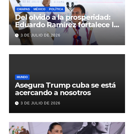
CHIAPAS
MÉXICO
POLÍTICA
Del olvido a la prosperidad:
Eduardo Ramírez fortalece la
transformación de Aldama
3 DE JULIO DE 2026
con inversión histórica
MUNDO
Asegura Trump cuba se está
acercando a nosotros
3 DE JULIO DE 2026