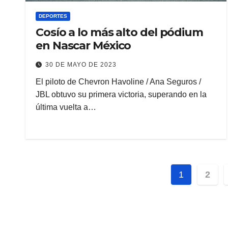
DEPORTES
Cosío a lo más alto del pódium
en Nascar México
30 DE MAYO DE 2023
El piloto de Chevron Havoline / Ana Seguros /
JBL obtuvo su primera victoria, superando en la
última vuelta a…
Pagina
1
2
de
entrada