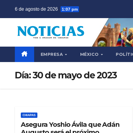
Saltar
6 de agosto de 2026
1:07 pm
al
contenido
EMPRESA
MÉXICO
POLÍTI
Día:
30 de mayo de 2023
CHIAPAS
Asegura Yoshio Ávila que Adán
Augusto será el próximo