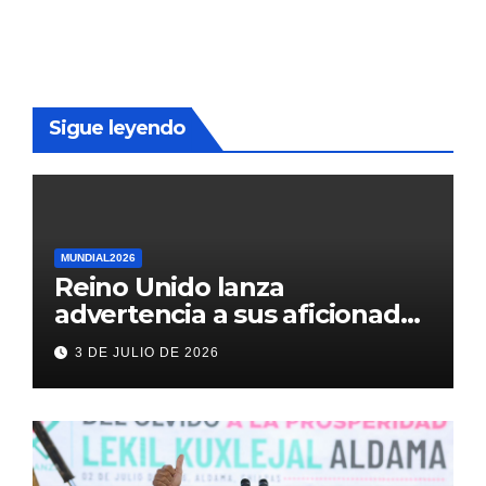
Sigue leyendo
MUNDIAL2026
Reino Unido lanza
advertencia a sus aficionados
antes del México vs
3 DE JULIO DE 2026
Inglaterra en el Mundial 2026