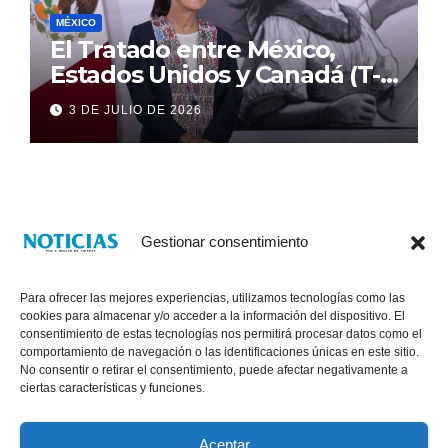
MÉXICO
El Tratado entre México,
Estados Unidos y Canadá (T-
MEC) se mantiene hasta el
3 DE JULIO DE 2026
2036: Presidenta Claudia
Sheinbaum
Gestionar consentimiento
Para ofrecer las mejores experiencias, utilizamos tecnologías como las
cookies para almacenar y/o acceder a la información del dispositivo. El
consentimiento de estas tecnologías nos permitirá procesar datos como el
comportamiento de navegación o las identificaciones únicas en este sitio.
No consentir o retirar el consentimiento, puede afectar negativamente a
® Derechos Reservados 2026
|
Noticias Voz E Imagen de Chiapas.
ciertas características y funciones.
11a Calle Poniente Sur No. 960, Col. Las Terrazas, Tuxtla Gutiérrez,
Chiapas. VENTAS: 961 6120154
Aceptar