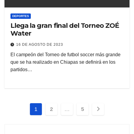
DEPORTES
Llega la gran final del Torneo ZOÉ
Water
16 DE AGOSTO DE 2023
El campeón del Torneo de futbol soccer más grande
que se ha realizado en Chiapas se definirá en los
partidos…
Paginación
1
2
…
5
de
entradas