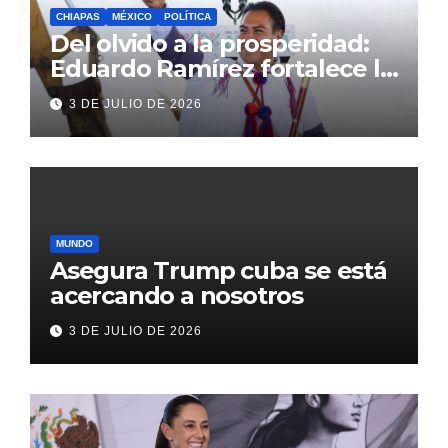
CHIAPAS
MÉXICO
POLÍTICA
Del olvido a la prosperidad:
Eduardo Ramírez fortalece la
transformación de Aldama
3 DE JULIO DE 2026
con inversión histórica
MUNDO
Asegura Trump cuba se está
acercando a nosotros
3 DE JULIO DE 2026