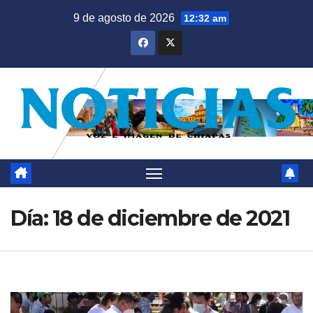
Saltar
9 de agosto de 2026
12:32 am
al
contenido
Día:
18 de diciembre de 2021