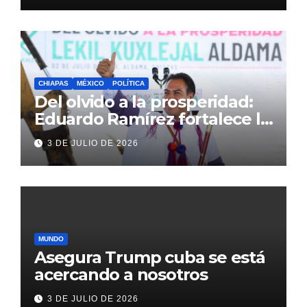
CHIAPAS
MÉXICO
POLÍTICA
Del olvido a la prosperidad:
Eduardo Ramírez fortalece la
transformación de Aldama
3 DE JULIO DE 2026
con inversión histórica
MUNDO
Asegura Trump cuba se está
acercando a nosotros
3 DE JULIO DE 2026