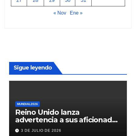
27
28
29
30
31
« Nov
Ene »
Sigue leyendo
MUNDIAL2026
Reino Unido lanza
advertencia a sus aficionados
antes del México vs
3 DE JULIO DE 2026
Inglaterra en el Mundial 2026