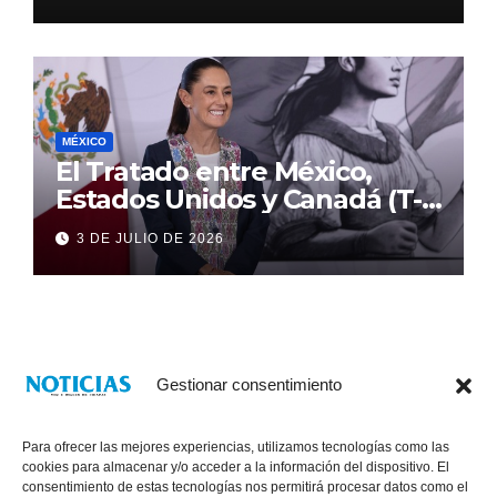
MÉXICO
El Tratado entre México,
Estados Unidos y Canadá (T-
MEC) se mantiene hasta el
3 DE JULIO DE 2026
2036: Presidenta Claudia
Sheinbaum
Gestionar consentimiento
Para ofrecer las mejores experiencias, utilizamos tecnologías como las
cookies para almacenar y/o acceder a la información del dispositivo. El
consentimiento de estas tecnologías nos permitirá procesar datos como el