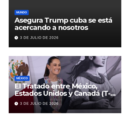
MUNDO
Asegura Trump cuba se está
acercando a nosotros
3 DE JULIO DE 2026
MÉXICO
El Tratado entre México,
Estados Unidos y Canadá (T-
MEC) se mantiene hasta el
3 DE JULIO DE 2026
2036: Presidenta Claudia
Sheinbaum