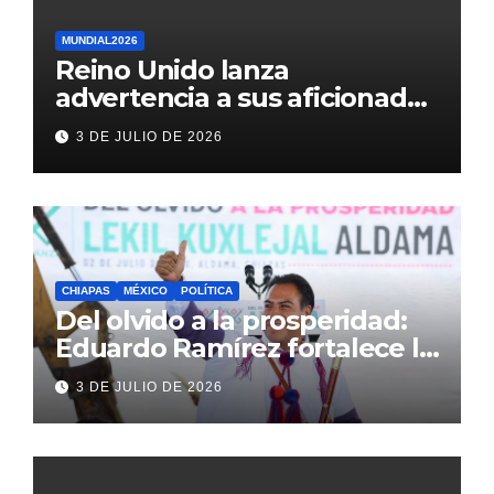
MUNDIAL2026
Reino Unido lanza
advertencia a sus aficionados
antes del México vs
3 DE JULIO DE 2026
Inglaterra en el Mundial 2026
CHIAPAS
MÉXICO
POLÍTICA
Del olvido a la prosperidad:
Eduardo Ramírez fortalece la
transformación de Aldama
3 DE JULIO DE 2026
con inversión histórica