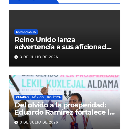
MUNDIAL2026
Reino Unido lanza
advertencia a sus aficionados
antes del México vs
3 DE JULIO DE 2026
Inglaterra en el Mundial 2026
CHIAPAS
MÉXICO
POLÍTICA
Del olvido a la prosperidad:
Eduardo Ramírez fortalece la
transformación de Aldama
3 DE JULIO DE 2026
con inversión histórica