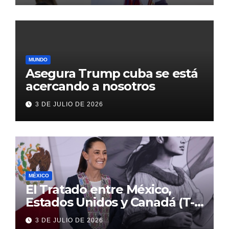
MUNDO
Asegura Trump cuba se está
acercando a nosotros
3 DE JULIO DE 2026
MÉXICO
El Tratado entre México,
Estados Unidos y Canadá (T-
MEC) se mantiene hasta el
3 DE JULIO DE 2026
2036: Presidenta Claudia