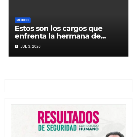
MÉXICO
Estos son los cargos que
enfrenta la hermana de
Emilio Lozoya
JUL 3, 2026