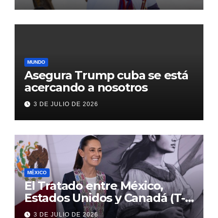
con inversión histórica
MUNDO
Asegura Trump cuba se está
acercando a nosotros
3 DE JULIO DE 2026
MÉXICO
El Tratado entre México,
Estados Unidos y Canadá (T-
MEC) se mantiene hasta el
3 DE JULIO DE 2026