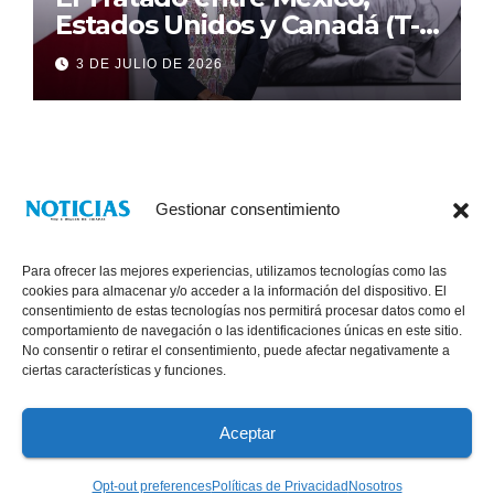
Estados Unidos y Canadá (T-
MEC) se mantiene hasta el
3 DE JULIO DE 2026
2036: Presidenta Claudia
Sheinbaum
Gestionar consentimiento
Para ofrecer las mejores experiencias, utilizamos tecnologías como las
cookies para almacenar y/o acceder a la información del dispositivo. El
consentimiento de estas tecnologías nos permitirá procesar datos como el
comportamiento de navegación o las identificaciones únicas en este sitio.
No consentir o retirar el consentimiento, puede afectar negativamente a
® Derechos Reservados 2026
|
Noticias Voz E Imagen de Chiapas.
ciertas características y funciones.
11a Calle Poniente Sur No. 960, Col. Las Terrazas, Tuxtla Gutiérrez,
Chiapas. VENTAS: 961 6120154
Aceptar
Políticas de Privacidad
Opt-out preferences
Políticas de Privacidad
Nosotros