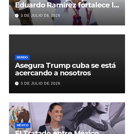
Eduardo Ramírez fortalece la
transformación de Aldama
3 DE JULIO DE 2026
con inversión histórica
MUNDO
Asegura Trump cuba se está
acercando a nosotros
3 DE JULIO DE 2026
MÉXICO
El Tratado entre México,