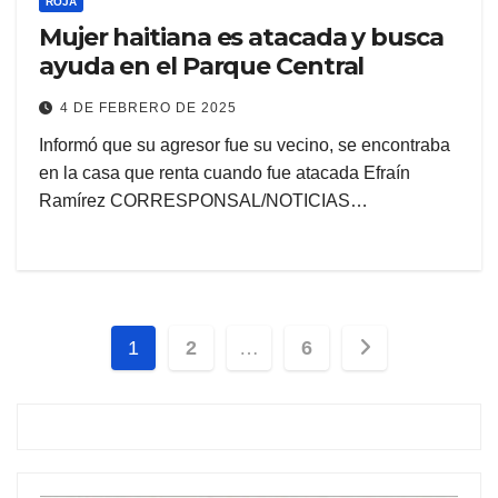
ROJA
Mujer haitiana es atacada y busca
ayuda en el Parque Central
4 DE FEBRERO DE 2025
Informó que su agresor fue su vecino, se encontraba
en la casa que renta cuando fue atacada Efraín
Ramírez CORRESPONSAL/NOTICIAS…
Paginación
1
2
…
6
de
entradas