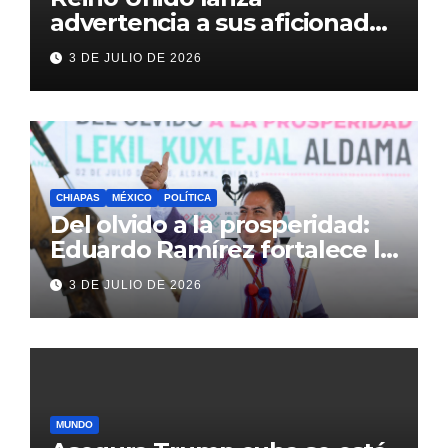
advertencia a sus aficionados
antes del México vs
3 DE JULIO DE 2026
Inglaterra en el Mundial 2026
CHIAPAS
MÉXICO
POLÍTICA
Del olvido a la prosperidad:
Eduardo Ramírez fortalece la
transformación de Aldama
3 DE JULIO DE 2026
con inversión histórica
MUNDO