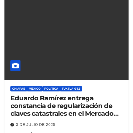
CHIAPAS
MÉXICO
POLÍTICA
TUXTLA GTZ
Eduardo Ramírez entrega
constancia de regularización de
claves catastrales en el Mercado
de los Ancianos
3 DE JULIO DE 2025