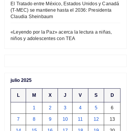
El Tratado entre México, Estados Unidos y Canadá
(T-MEC) se mantiene hasta el 2036: Presidenta
Claudia Sheinbaum
«Leyendo por la Paz» acerca la lectura a niñas,
niños y adolescentes con TEA
julio 2025
L
M
X
J
V
S
D
1
2
3
4
5
6
7
8
9
10
11
12
13
14
15
16
17
18
19
20