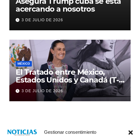
Asegura Trump cuba se está
acercando a nosotros
3 DE JULIO DE 2026
MÉXICO
El Tratado entre México,
Estados Unidos y Canadá (T-
MEC) se mantiene hasta el
3 DE JULIO DE 2026
2036: Presidenta Claudia
Sheinbaum
Gestionar consentimiento