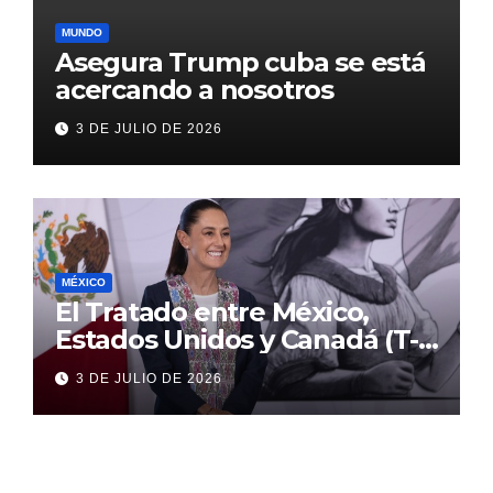
MUNDO
Asegura Trump cuba se está
acercando a nosotros
3 DE JULIO DE 2026
MÉXICO
El Tratado entre México,
Estados Unidos y Canadá (T-
MEC) se mantiene hasta el
3 DE JULIO DE 2026
2036: Presidenta Claudia
Sheinbaum