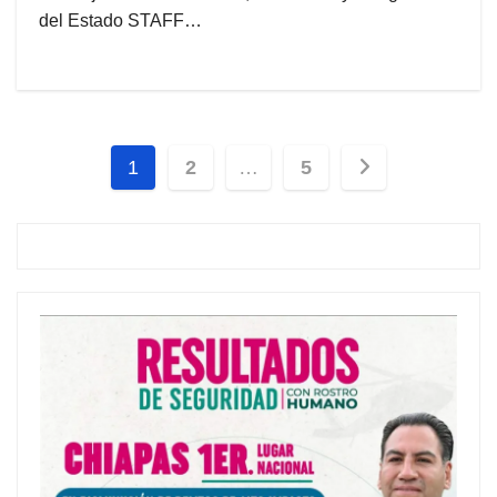
del Estado STAFF…
Paginación
1
2
…
5
de
entradas