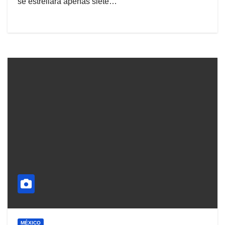
se estrellara apenas siete…
MÉXICO