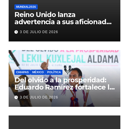
MUNDIAL2026
Reino Unido lanza
advertencia a sus aficionados
antes del México vs
3 DE JULIO DE 2026
Inglaterra en el Mundial 2026
CHIAPAS
MÉXICO
POLÍTICA
Del olvido a la prosperidad:
Eduardo Ramírez fortalece la
transformación de Aldama
3 DE JULIO DE 2026
con inversión histórica