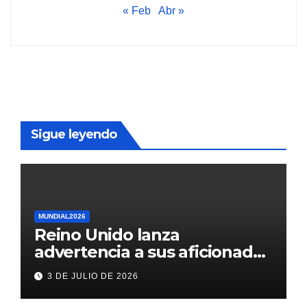
« Feb
Abr »
Sigue leyendo
MUNDIAL2026
Reino Unido lanza
advertencia a sus aficionados
antes del México vs
3 DE JULIO DE 2026
Inglaterra en el Mundial 2026