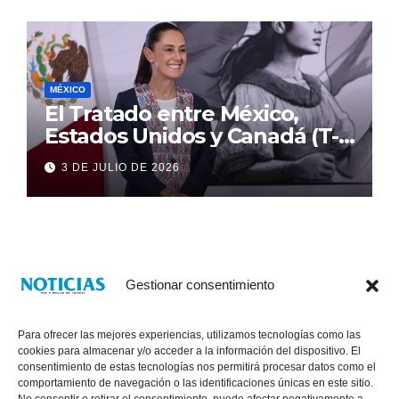
MÉXICO
El Tratado entre México,
Estados Unidos y Canadá (T-
MEC) se mantiene hasta el
3 DE JULIO DE 2026
2036: Presidenta Claudia
Sheinbaum
Gestionar consentimiento
Para ofrecer las mejores experiencias, utilizamos tecnologías como las
cookies para almacenar y/o acceder a la información del dispositivo. El
consentimiento de estas tecnologías nos permitirá procesar datos como el
comportamiento de navegación o las identificaciones únicas en este sitio.