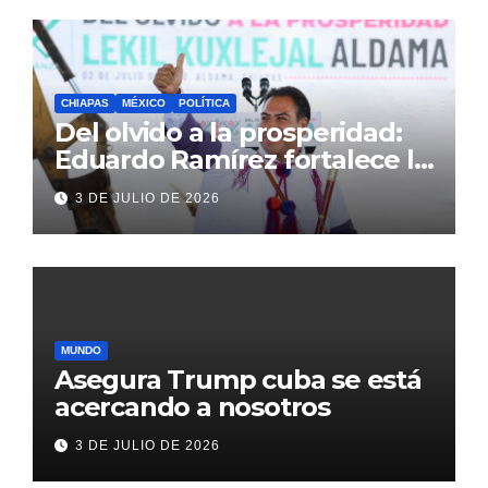
CHIAPAS
MÉXICO
POLÍTICA
Del olvido a la prosperidad:
Eduardo Ramírez fortalece la
transformación de Aldama
3 DE JULIO DE 2026
con inversión histórica
MUNDO
Asegura Trump cuba se está
acercando a nosotros
3 DE JULIO DE 2026