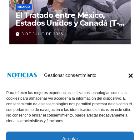
MÉXICO
El Tratado entre México,
Estados Unidos y Canadá (T-
MEC) se mantiene hasta el
3 DE JULIO DE 2026
2036: Presidenta Claudia
Sheinbaum
Gestionar consentimiento
Para ofrecer las mejores experiencias, utilizamos tecnologías como las
cookies para almacenar y/o acceder a la información del dispositivo. El
consentimiento de estas tecnologías nos permitirá procesar datos como el
comportamiento de navegación o las identificaciones únicas en este sitio.
No consentir o retirar el consentimiento, puede afectar negativamente a
® Derechos Reservados 2026
|
Noticias Voz E Imagen de Chiapas.
ciertas características y funciones.
11a Calle Poniente Sur No. 960, Col. Las Terrazas, Tuxtla Gutiérrez,
Chiapas. VENTAS: 961 6120154
Aceptar