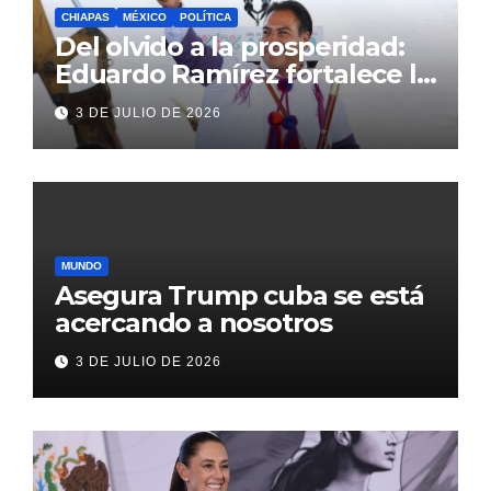
CHIAPAS
MÉXICO
POLÍTICA
Del olvido a la prosperidad:
Eduardo Ramírez fortalece la
transformación de Aldama
3 DE JULIO DE 2026
con inversión histórica
MUNDO
Asegura Trump cuba se está
acercando a nosotros
3 DE JULIO DE 2026