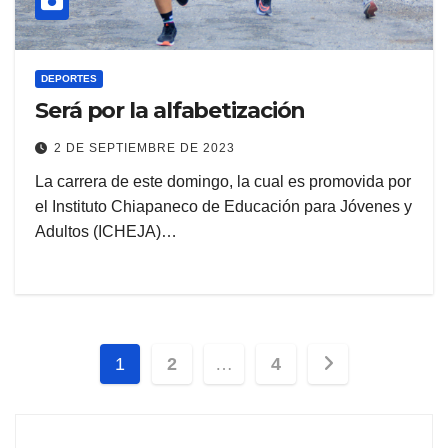
DEPORTES
Será por la alfabetización
2 DE SEPTIEMBRE DE 2023
La carrera de este domingo, la cual es promovida por
el Instituto Chiapaneco de Educación para Jóvenes y
Adultos (ICHEJA)…
Paginación
1
2
…
4
de
entradas