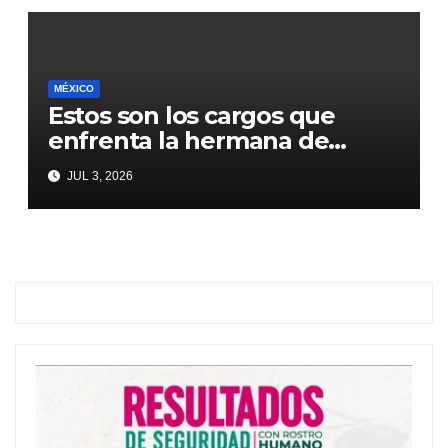
MÉXICO
Estos son los cargos que
enfrenta la hermana de
Emilio Lozoya
JUL 3, 2026