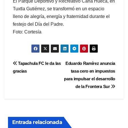
El Parque Deportivo y Recreativo Caña Hueca, en
Tuxtla Gutiérrez, se transformó en un espacio
lleno de alegría, energía y fraternidad durante el
festejo del Día del Padre.
Foto: Cortesía
Navegación
Tapachula FC le da las
Eduardo Ramírez anuncia
gracias
tasa cero en impuestos
de
para impulsar el desarrollo
entradas
de la Frontera Sur
Entrada relacionada