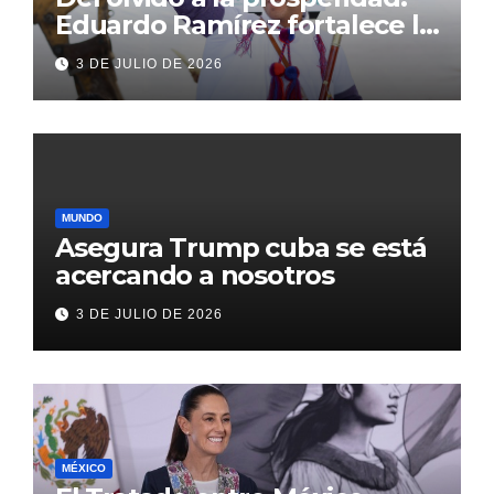
Eduardo Ramírez fortalece la
transformación de Aldama
3 DE JULIO DE 2026
con inversión histórica
MUNDO
Asegura Trump cuba se está
acercando a nosotros
3 DE JULIO DE 2026
MÉXICO