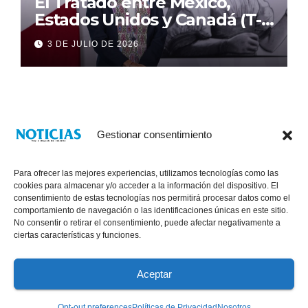
El Tratado entre México,
Estados Unidos y Canadá (T-
MEC) se mantiene hasta el
3 DE JULIO DE 2026
2036: Presidenta Claudia
Sheinbaum
Gestionar consentimiento
Para ofrecer las mejores experiencias, utilizamos tecnologías como las
cookies para almacenar y/o acceder a la información del dispositivo. El
consentimiento de estas tecnologías nos permitirá procesar datos como el
comportamiento de navegación o las identificaciones únicas en este sitio.
No consentir o retirar el consentimiento, puede afectar negativamente a
® Derechos Reservados 2026
|
Noticias Voz E Imagen de Chiapas.
ciertas características y funciones.
11a Calle Poniente Sur No. 960, Col. Las Terrazas, Tuxtla Gutiérrez,
Chiapas. VENTAS: 961 6120154
Aceptar
Políticas de Privacidad
Opt-out preferences
Políticas de Privacidad
Nosotros