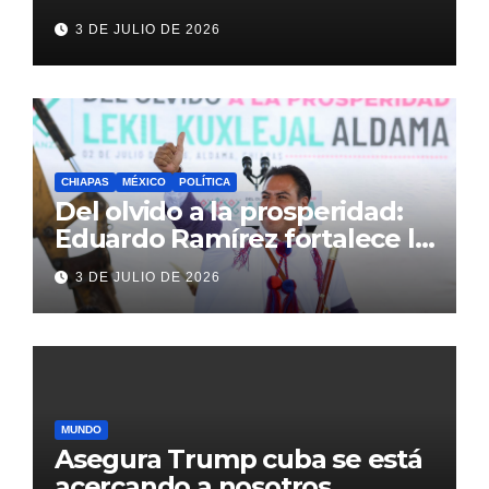
antes del México vs
3 DE JULIO DE 2026
Inglaterra en el Mundial 2026
CHIAPAS
MÉXICO
POLÍTICA
Del olvido a la prosperidad:
Eduardo Ramírez fortalece la
transformación de Aldama
3 DE JULIO DE 2026
con inversión histórica
MUNDO
Asegura Trump cuba se está
acercando a nosotros