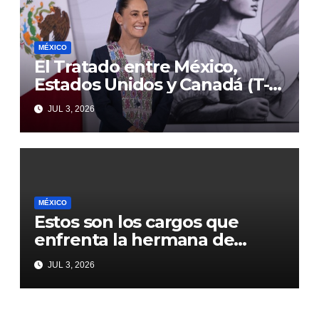
MÉXICO
El Tratado entre México,
Estados Unidos y Canadá (T-
MEC) se mantiene hasta el
JUL 3, 2026
2036: Presidenta Claudia
Sheinbaum
MÉXICO
Estos son los cargos que
enfrenta la hermana de
Emilio Lozoya
JUL 3, 2026