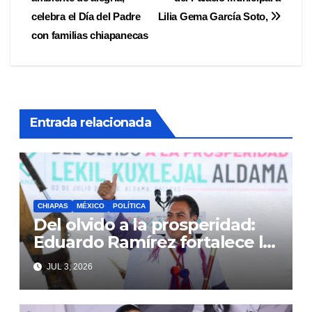
de
celebra el Día del Padre
Lilia Gema García Soto,
entradas
con familias chiapanecas
Entrada relacionada
CHIAPAS
MÉXICO
POLÍTICA
Del olvido a la prosperidad:
Eduardo Ramírez fortalece la
transformación de Aldama
JUL 3, 2026
con inversión histórica