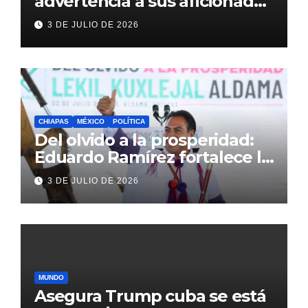
advertencia a sus aficionados
antes del México vs
3 DE JULIO DE 2026
Inglaterra en el Mundial 2026
CHIAPAS
MÉXICO
POLÍTICA
Del olvido a la prosperidad:
Eduardo Ramírez fortalece la
transformación de Aldama
3 DE JULIO DE 2026
con inversión histórica
MUNDO
Asegura Trump cuba se está