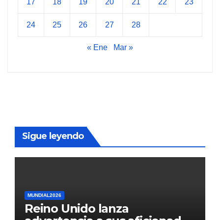
17
18
19
20
21
22
23
24
25
26
27
28
« Ene
Mar »
Sigue leyendo
MUNDIAL2026
Reino Unido lanza