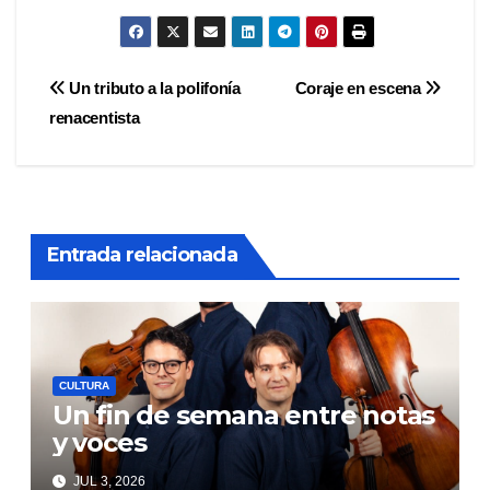
Navegación
Un tributo a la polifonía
Coraje en escena
renacentista
de
entradas
Entrada relacionada
CULTURA
Un fin de semana entre notas
y voces
JUL 3, 2026