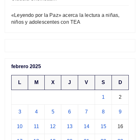
«Leyendo por la Paz» acerca la lectura a niñas,
niños y adolescentes con TEA
febrero 2025
L
M
X
J
V
S
D
1
2
3
4
5
6
7
8
9
10
11
12
13
14
15
16