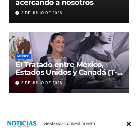
acercando a nosotros
3 DE JULIO DE 2026
MÉXICO
El Tratado entre México,
Estados Unidos y Canadá (T-
MEC) se mantiene hasta el
3 DE JULIO DE 2026
2036: Presidenta Claudia
Sheinbaum
Gestionar consentimiento