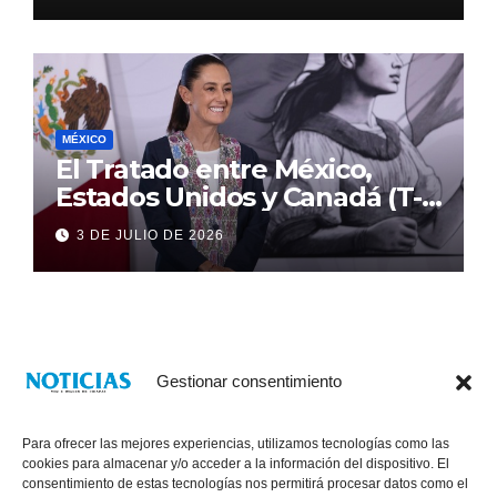
MÉXICO
El Tratado entre México,
Estados Unidos y Canadá (T-
MEC) se mantiene hasta el
3 DE JULIO DE 2026
2036: Presidenta Claudia
Sheinbaum
Gestionar consentimiento
Para ofrecer las mejores experiencias, utilizamos tecnologías como las
cookies para almacenar y/o acceder a la información del dispositivo. El
consentimiento de estas tecnologías nos permitirá procesar datos como el