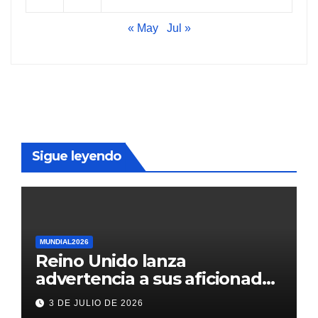
« May
Jul »
Sigue leyendo
MUNDIAL2026
Reino Unido lanza
advertencia a sus aficionados
antes del México vs
3 DE JULIO DE 2026
Inglaterra en el Mundial 2026