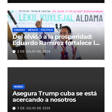
CHIAPAS
MÉXICO
POLÍTICA
Del olvido a la prosperidad:
Eduardo Ramírez fortalece la
transformación de Aldama
3 DE JULIO DE 2026
con inversión histórica
MUNDO
Asegura Trump cuba se está
acercando a nosotros
3 DE JULIO DE 2026