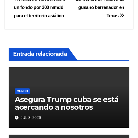
Navegación
un fondo por 300 mmdd
gusano barrenador en
de
para el territorio asiático
Texas
entradas
Entrada relacionada
MUNDO
Asegura Trump cuba se está
acercando a nosotros
JUL 3, 2026