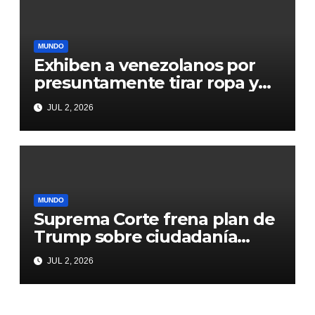
MUNDO
Exhiben a venezolanos por
presuntamente tirar ropa y
comida que les llegaron de
JUL 2, 2026
donaciones
MUNDO
Suprema Corte frena plan de
Trump sobre ciudadanía
natal
JUL 2, 2026