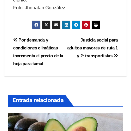
Foto: Jhonatan González
Navegación
Por demanda y
Justicia social para
condiciones climáticas
adultos mayores de ruta 1
de
incrementa el precio de la
y 2: transportistas
entradas
hoja para tamal
Entrada relacionada