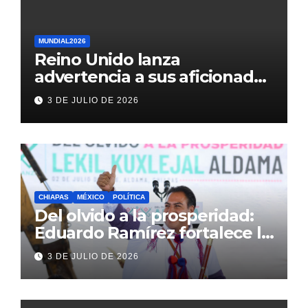
MUNDIAL2026
Reino Unido lanza
advertencia a sus aficionados
antes del México vs
3 DE JULIO DE 2026
Inglaterra en el Mundial 2026
CHIAPAS
MÉXICO
POLÍTICA
Del olvido a la prosperidad:
Eduardo Ramírez fortalece la
transformación de Aldama
3 DE JULIO DE 2026
con inversión histórica