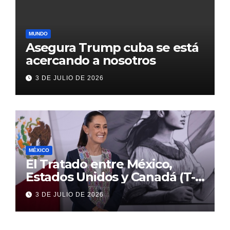
MUNDO
Asegura Trump cuba se está
acercando a nosotros
3 DE JULIO DE 2026
MÉXICO
El Tratado entre México,
Estados Unidos y Canadá (T-
MEC) se mantiene hasta el
3 DE JULIO DE 2026
2036: Presidenta Claudia
Sheinbaum