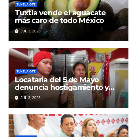
TUXTLA GTZ
Tuxtla vende el aguacate
más caro de todo México
JUL 3, 2026
TUXTLA GTZ
Locataria del 5 de Mayo
denuncia hostigamiento y
amenaza de desalojo
JUL 3, 2026