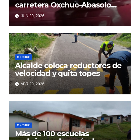
carretera Oxchuc–Abasolo
deja personas heridas
JUN 29, 2026
OXCHUC
Alcalde coloca reductores de
velocidad y quita topes
ABR 29, 2026
OXCHUC
Más de 100 escuelas