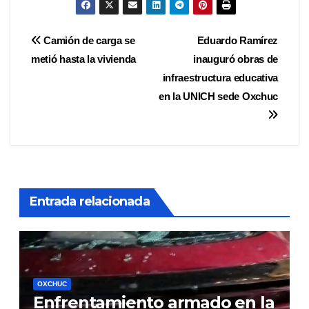
Navegación
Camión de carga se
Eduardo Ramírez
metió hasta la vivienda
inauguró obras de
de
infraestructura educativa
entradas
en la UNICH sede Oxchuc
Entrada relacionada
OXCHUC
Enfrentamiento armado en la