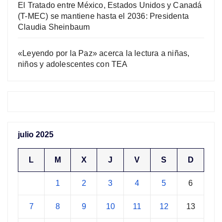
El Tratado entre México, Estados Unidos y Canadá
(T-MEC) se mantiene hasta el 2036: Presidenta
Claudia Sheinbaum
«Leyendo por la Paz» acerca la lectura a niñas,
niños y adolescentes con TEA
julio 2025
L
M
X
J
V
S
D
1
2
3
4
5
6
7
8
9
10
11
12
13