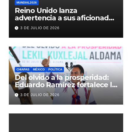
MUNDIAL2026
Reino Unido lanza
advertencia a sus aficionados
antes del México vs
3 DE JULIO DE 2026
Inglaterra en el Mundial 2026
CHIAPAS
MÉXICO
POLÍTICA
Del olvido a la prosperidad:
Eduardo Ramírez fortalece la
transformación de Aldama
3 DE JULIO DE 2026
con inversión histórica