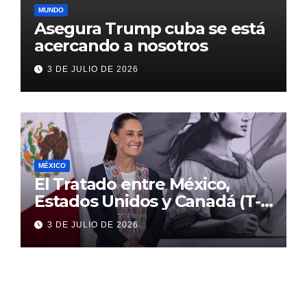
MUNDO
Asegura Trump cuba se está
acercando a nosotros
3 DE JULIO DE 2026
MÉXICO
El Tratado entre México,
Estados Unidos y Canadá (T-
MEC) se mantiene hasta el
3 DE JULIO DE 2026
2036: Presidenta Claudia
Sheinbaum