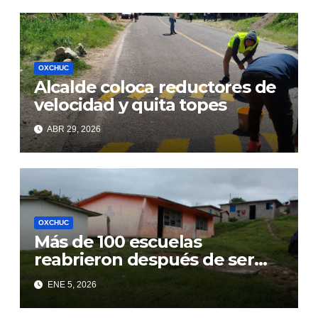
OXCHUC
Alcalde coloca reductores de
velocidad y quita topes
ABR 29, 2026
OXCHUC
Más de 100 escuelas
reabrieron después de ser
acechadas por crimen
ENE 5, 2026
organizado