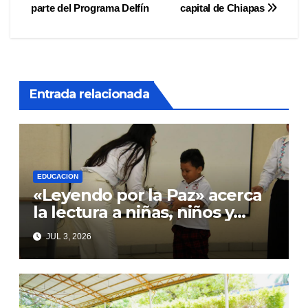
de
parte del Programa Delfín
capital de Chiapas
entradas
Entrada relacionada
EDUCACION
«Leyendo por la Paz» acerca
la lectura a niñas, niños y
adolescentes con TEA
JUL 3, 2026