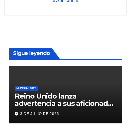
« Abr
Jun »
Sigue leyendo
MUNDIAL2026
Reino Unido lanza
advertencia a sus aficionados
antes del México vs
3 DE JULIO DE 2026
Inglaterra en el Mundial 2026