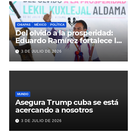
CHIAPAS
MÉXICO
POLÍTICA
Del olvido a la prosperidad:
Eduardo Ramírez fortalece la
transformación de Aldama
3 DE JULIO DE 2026
con inversión histórica
MUNDO
Asegura Trump cuba se está
acercando a nosotros
3 DE JULIO DE 2026