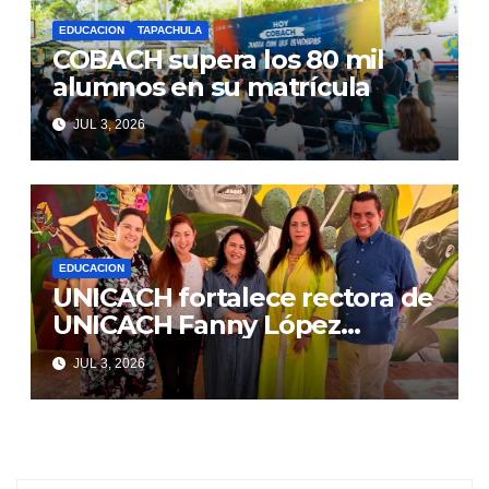
EDUCACION
TAPACHULA
COBACH supera los 80 mil
alumnos en su matrícula
JUL 3, 2026
EDUCACION
UNICACH fortalece rectora de
UNICACH Fanny López
Jiménez internacionalización
JUL 3, 2026
de Facultad de Música