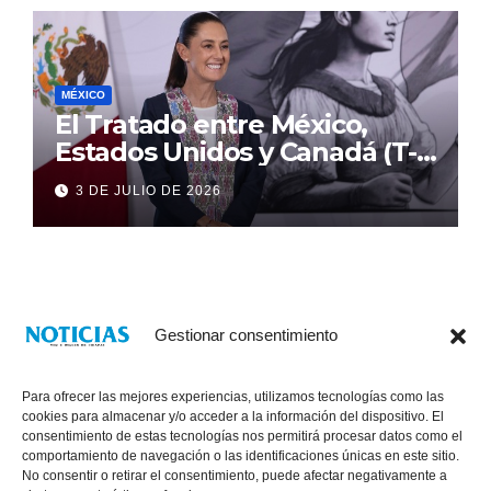
MÉXICO
El Tratado entre México,
Estados Unidos y Canadá (T-
MEC) se mantiene hasta el
3 DE JULIO DE 2026
2036: Presidenta Claudia
Sheinbaum
Gestionar consentimiento
Para ofrecer las mejores experiencias, utilizamos tecnologías como las
cookies para almacenar y/o acceder a la información del dispositivo. El
consentimiento de estas tecnologías nos permitirá procesar datos como el
comportamiento de navegación o las identificaciones únicas en este sitio.
No consentir o retirar el consentimiento, puede afectar negativamente a