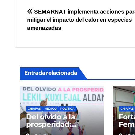
Navegación
SEMARNAT implementa acciones par
mitigar el impacto del calor en especies
de
amenazadas
entradas
Entrada relacionada
CHIAPAS
MÉXICO
POLÍTICA
CHIAPAS
Del olvido a la
Fort
prosperidad:
Fem
Eduardo Ramírez
coor