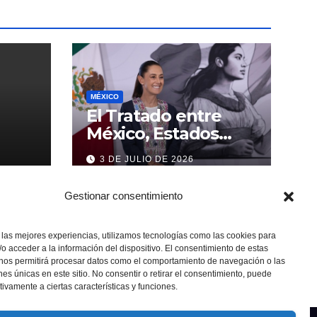
MÉXICO
El Tratado entre
México, Estados
Unidos y Canadá (T-
3 DE JULIO DE 2026
MEC) se mantiene
hasta el 2036:
Gestionar consentimiento
Presidenta Claudia
Sheinbaum
 las mejores experiencias, utilizamos tecnologías como las cookies para
o acceder a la información del dispositivo. El consentimiento de estas
 nos permitirá procesar datos como el comportamiento de navegación o las
ones únicas en este sitio. No consentir o retirar el consentimiento, puede
tivamente a ciertas características y funciones.