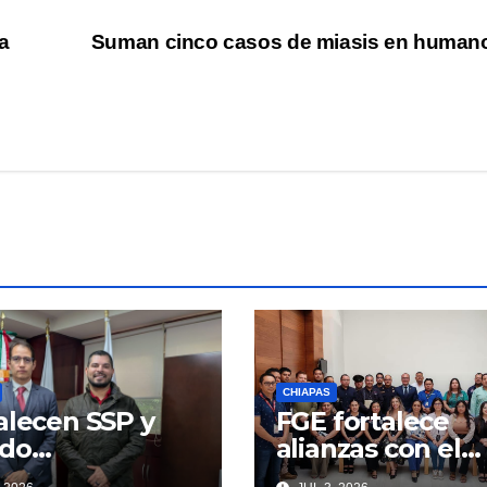
a
Suman cinco casos de miasis en huma
CHIAPAS
alecen SSP y
FGE fortalece
do
alianzas con el
dinación para
Grupo de Ayuda