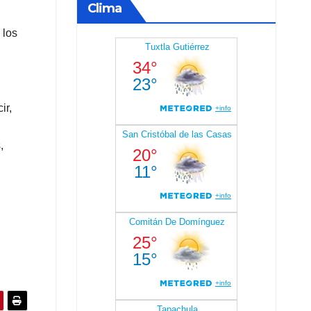
Clima
 los
ir,
,