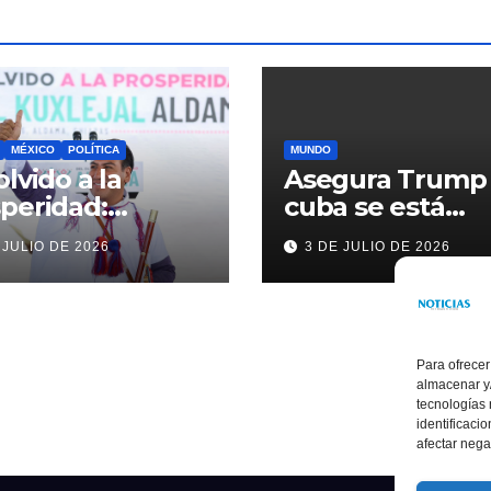
MÉXICO
POLÍTICA
MUNDO
olvido a la
Asegura Trump
peridad:
cuba se está
ardo Ramírez
acercando a
 JULIO DE 2026
3 DE JULIO DE 2026
alece la
nosotros
sformación de
ama con
rsión histórica
Para ofrecer
almacenar y/
tecnologías
identificaci
afectar nega