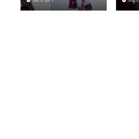
JUL 3, 2026
JUL 3,
fortalece la
comb
transformación de
deli
Aldama con
orga
inversión histórica