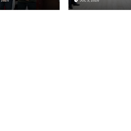
 2026
JUL 3, 2026
atir la
Mutua entre
ncuencia
Autoridades y
nizada
Comercio (GAM