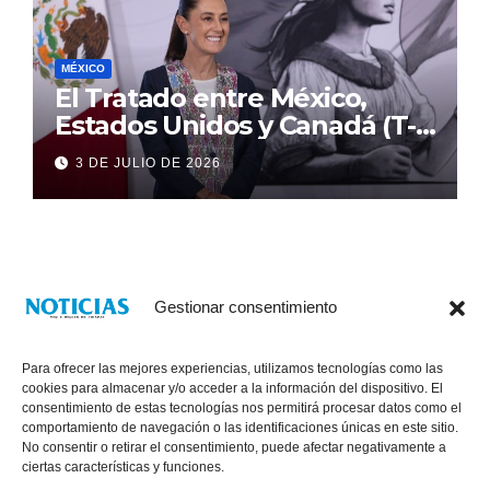
MÉXICO
El Tratado entre México,
Estados Unidos y Canadá (T-
MEC) se mantiene hasta el
3 DE JULIO DE 2026
2036: Presidenta Claudia
Sheinbaum
Gestionar consentimiento
Para ofrecer las mejores experiencias, utilizamos tecnologías como las
cookies para almacenar y/o acceder a la información del dispositivo. El
consentimiento de estas tecnologías nos permitirá procesar datos como el
comportamiento de navegación o las identificaciones únicas en este sitio.
No consentir o retirar el consentimiento, puede afectar negativamente a
® Derechos Reservados 2026
|
Noticias Voz E Imagen de Chiapas.
ciertas características y funciones.