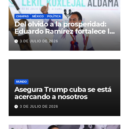
CHIAPAS
MÉXICO
POLÍTICA
Del olvido a la prosperidad:
Eduardo Ramírez fortalece la
transformación de Aldama
3 DE JULIO DE 2026
con inversión histórica
MUNDO
Asegura Trump cuba se está
acercando a nosotros
3 DE JULIO DE 2026