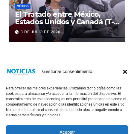
MÉXICO
El Tratado entre México,
Estados Unidos y Canadá (T-
MEC) se mantiene hasta el
3 DE JULIO DE 2026
2036: Presidenta Claudia
Sheinbaum
Gestionar consentimiento
Para ofrecer las mejores experiencias, utilizamos tecnologías como las
cookies para almacenar y/o acceder a la información del dispositivo. El
consentimiento de estas tecnologías nos permitirá procesar datos como el
comportamiento de navegación o las identificaciones únicas en este sitio.
No consentir o retirar el consentimiento, puede afectar negativamente a
® Derechos Reservados 2026
|
Noticias Voz E Imagen de Chiapas.
ciertas características y funciones.
11a Calle Poniente Sur No. 960, Col. Las Terrazas, Tuxtla Gutiérrez,
Chiapas. VENTAS: 961 6120154
Aceptar