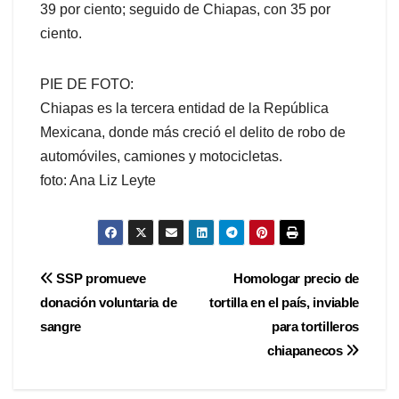
39 por ciento; seguido de Chiapas, con 35 por
ciento.
PIE DE FOTO:
Chiapas es la tercera entidad de la República
Mexicana, donde más creció el delito de robo de
automóviles, camiones y motocicletas.
foto: Ana Liz Leyte
Navegación
SSP promueve
Homologar precio de
donación voluntaria de
tortilla en el país, inviable
de
sangre
para tortilleros
entradas
chiapanecos