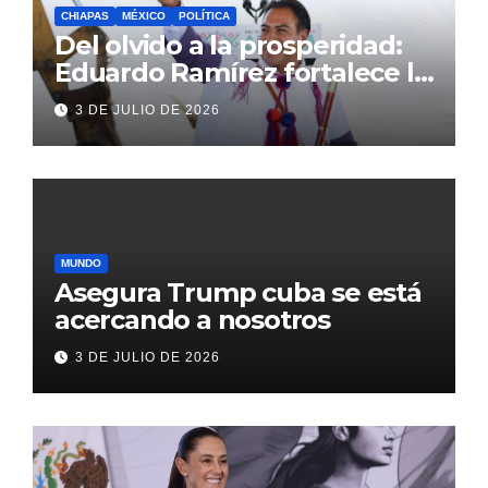
CHIAPAS
MÉXICO
POLÍTICA
Del olvido a la prosperidad:
Eduardo Ramírez fortalece la
transformación de Aldama
3 DE JULIO DE 2026
con inversión histórica
MUNDO
Asegura Trump cuba se está
acercando a nosotros
3 DE JULIO DE 2026