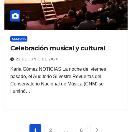
CULTURA
Celebración musical y cultural
22 DE JUNIO DE 2024
Karla Gómez NOTICIAS La noche del viernes
pasado, el Auditorio Silvestre Revueltas del
Conservatorio Nacional de Música (CNM) se
iluminó…
Paginación
1
2
…
6