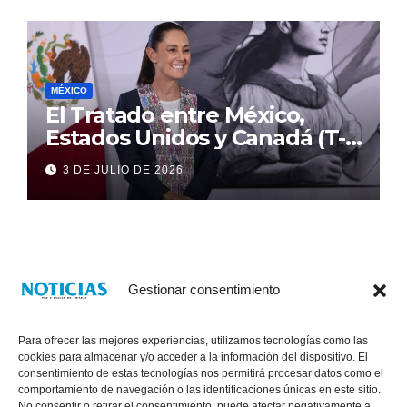
MÉXICO
El Tratado entre México,
Estados Unidos y Canadá (T-
MEC) se mantiene hasta el
3 DE JULIO DE 2026
2036: Presidenta Claudia
Sheinbaum
Gestionar consentimiento
Para ofrecer las mejores experiencias, utilizamos tecnologías como las
cookies para almacenar y/o acceder a la información del dispositivo. El
consentimiento de estas tecnologías nos permitirá procesar datos como el
comportamiento de navegación o las identificaciones únicas en este sitio.
No consentir o retirar el consentimiento, puede afectar negativamente a