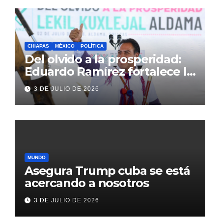
CHIAPAS
MÉXICO
POLÍTICA
Del olvido a la prosperidad:
Eduardo Ramírez fortalece la
transformación de Aldama
3 DE JULIO DE 2026
con inversión histórica
MUNDO
Asegura Trump cuba se está
acercando a nosotros
3 DE JULIO DE 2026