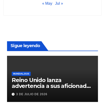
« May
Jul »
Sigue leyendo
MUNDIAL2026
Reino Unido lanza
advertencia a sus aficionados
antes del México vs
3 DE JULIO DE 2026
Inglaterra en el Mundial 2026