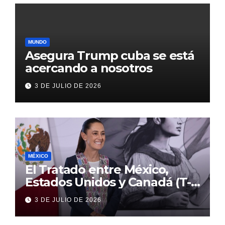
MUNDO
Asegura Trump cuba se está
acercando a nosotros
3 DE JULIO DE 2026
MÉXICO
El Tratado entre México,
Estados Unidos y Canadá (T-
MEC) se mantiene hasta el
3 DE JULIO DE 2026
2036: Presidenta Claudia
Sheinbaum