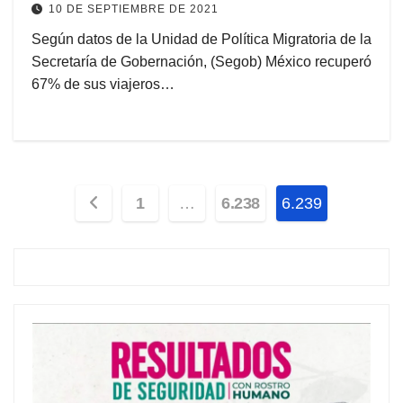
10 DE SEPTIEMBRE DE 2021
Según datos de la Unidad de Política Migratoria de la
Secretaría de Gobernación, (Segob) México recuperó
67% de sus viajeros…
Paginación
1
…
6.238
6.239
de
entradas