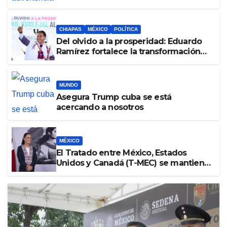
Inglaterra en el Mundial 2026
CHIAPAS
MÉXICO
POLÍTICA
Del olvido a la prosperidad: Eduardo
Ramírez fortalece la transformación
de Aldama con inversión histórica
MUNDO
Asegura Trump cuba se está
acercando a nosotros
MÉXICO
El Tratado entre México, Estados
Unidos y Canadá (T-MEC) se mantiene
hasta el 2036: Presidenta Claudia
Sheinbaum