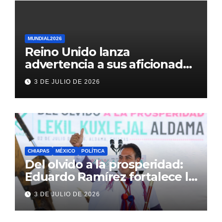
MUNDIAL2026
Reino Unido lanza
advertencia a sus aficionados
antes del México vs
3 DE JULIO DE 2026
Inglaterra en el Mundial 2026
CHIAPAS
MÉXICO
POLÍTICA
Del olvido a la prosperidad:
Eduardo Ramírez fortalece la
transformación de Aldama
3 DE JULIO DE 2026
con inversión histórica