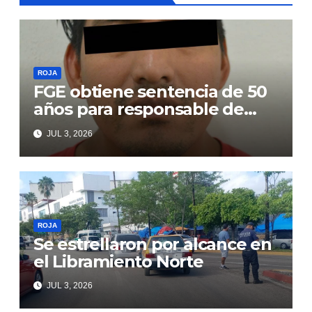
ROJA
FGE obtiene sentencia de 50
años para responsable de
secuestro agravado
JUL 3, 2026
ROJA
Se estrellaron por alcance en
el Libramiento Norte
JUL 3, 2026