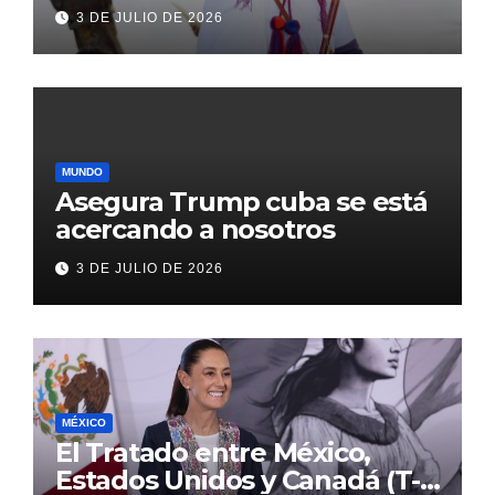
transformación de Aldama
3 DE JULIO DE 2026
con inversión histórica
MUNDO
Asegura Trump cuba se está
acercando a nosotros
3 DE JULIO DE 2026
MÉXICO
El Tratado entre México,
Estados Unidos y Canadá (T-