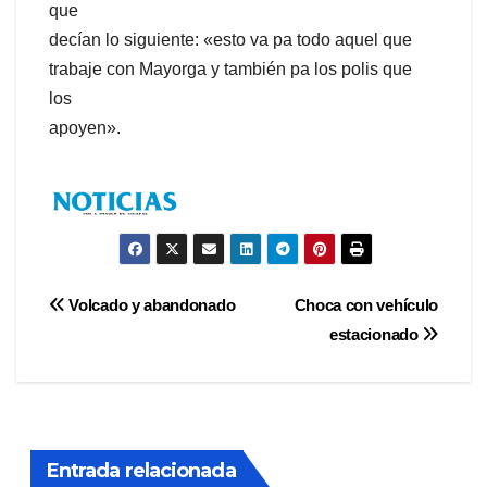
que
decían lo siguiente: «esto va pa todo aquel que
trabaje con Mayorga y también pa los polis que
los
apoyen».
Navegación
Volcado y abandonado
Choca con vehículo
estacionado
de
entradas
Entrada relacionada