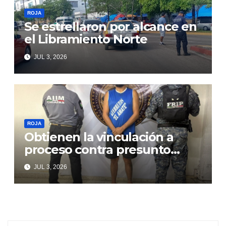
ROJA
Se estrellaron por alcance en
el Libramiento Norte
JUL 3, 2026
ROJA
Obtienen la vinculación a
proceso contra presunto
responsable de violencia
JUL 3, 2026
familiar