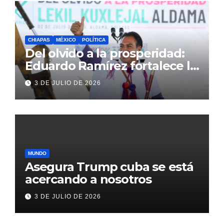
CHIAPAS
MÉXICO
POLÍTICA
Del olvido a la prosperidad:
Eduardo Ramírez fortalece la
transformación de Aldama
3 DE JULIO DE 2026
con inversión histórica
MUNDO
Asegura Trump cuba se está
acercando a nosotros
3 DE JULIO DE 2026