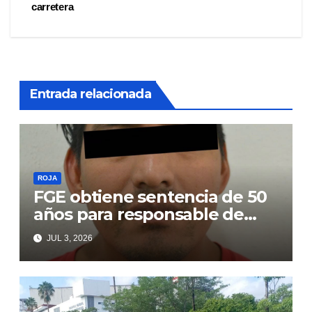
carretera
de
entradas
Entrada relacionada
ROJA
FGE obtiene sentencia de 50
años para responsable de
secuestro agravado
JUL 3, 2026