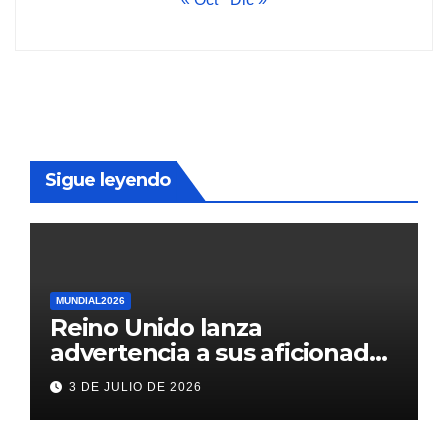
Sigue leyendo
MUNDIAL2026
Reino Unido lanza
advertencia a sus aficionados
antes del México vs
3 DE JULIO DE 2026
Inglaterra en el Mundial 2026