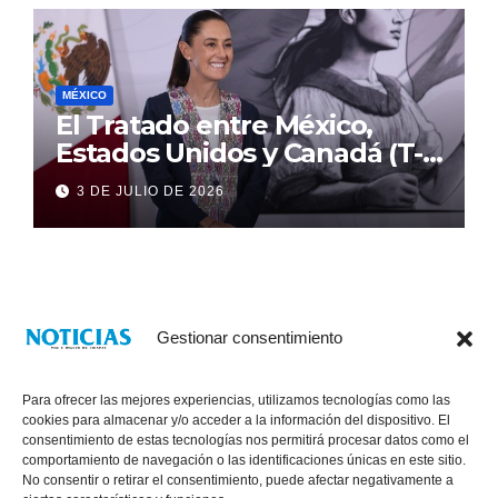
MÉXICO
El Tratado entre México,
Estados Unidos y Canadá (T-
MEC) se mantiene hasta el
3 DE JULIO DE 2026
2036: Presidenta Claudia
Sheinbaum
Gestionar consentimiento
Para ofrecer las mejores experiencias, utilizamos tecnologías como las
cookies para almacenar y/o acceder a la información del dispositivo. El
consentimiento de estas tecnologías nos permitirá procesar datos como el
comportamiento de navegación o las identificaciones únicas en este sitio.
No consentir o retirar el consentimiento, puede afectar negativamente a