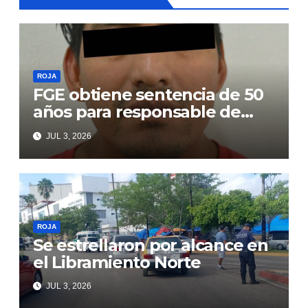
ROJA
FGE obtiene sentencia de 50
años para responsable de
secuestro agravado
JUL 3, 2026
ROJA
Se estrellaron por alcance en
el Libramiento Norte
JUL 3, 2026