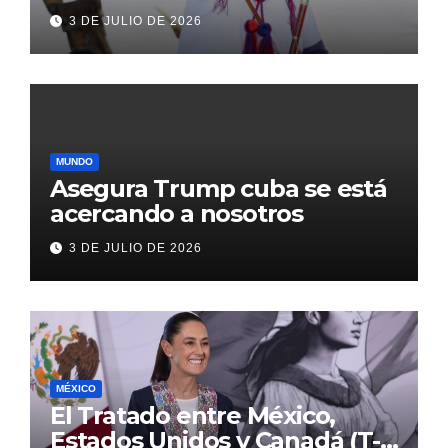
transformación de Aldama
3 DE JULIO DE 2026
con inversión histórica
MUNDO
Asegura Trump cuba se está
acercando a nosotros
3 DE JULIO DE 2026
MÉXICO
El Tratado entre México,
Estados Unidos y Canadá (T-