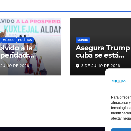
MÉXICO
POLÍTICA
MUNDO
olvido a la
Asegura Trump
peridad:
cuba se está
ardo Ramírez
acercando a
 JULIO DE 2026
3 DE JULIO DE 2026
alece la
nosotros
sformación de
ama con
rsión histórica
Para ofrecer
almacenar y/
tecnologías
identificaci
afectar nega