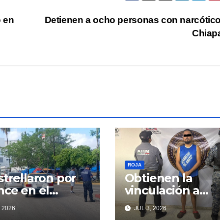
 en
Detienen a ocho personas con narcótic
Chiap
ROJA
strellaron por
Obtienen la
nce en el
vinculación a
amiento Norte
proceso contra
 2026
JUL 3, 2026
presunto