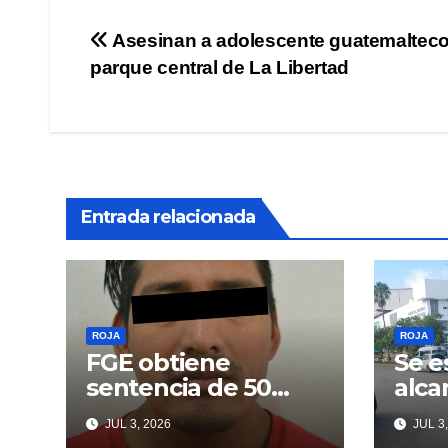
Navegación
Asesinan a adolescente guatemalteco
parque central de La Libertad
de
entradas
Entrada relacionada
ROJA
ROJA
FGE obtiene
Se e
sentencia de 50
alca
años para
Libr
JUL 3, 2026
JUL 3,
responsable de