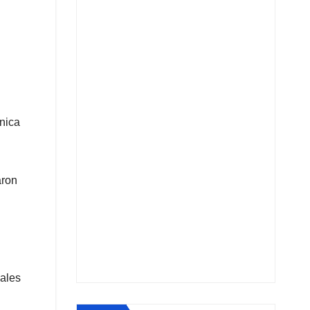
unica
aron
iales