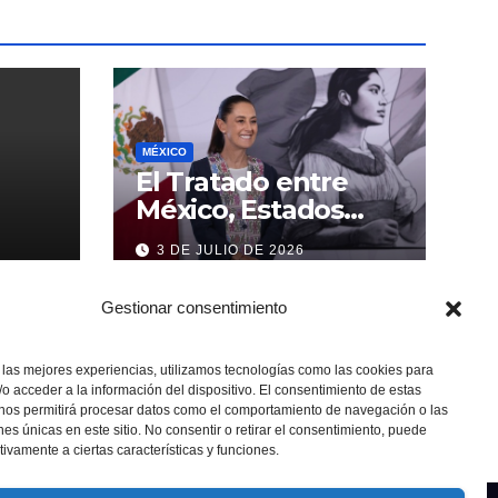
MÉXICO
El Tratado entre
México, Estados
Unidos y Canadá (T-
3 DE JULIO DE 2026
MEC) se mantiene
hasta el 2036:
Gestionar consentimiento
Presidenta Claudia
Sheinbaum
 las mejores experiencias, utilizamos tecnologías como las cookies para
o acceder a la información del dispositivo. El consentimiento de estas
 nos permitirá procesar datos como el comportamiento de navegación o las
ones únicas en este sitio. No consentir o retirar el consentimiento, puede
tivamente a ciertas características y funciones.