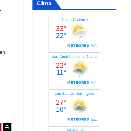
Clima
y
 en