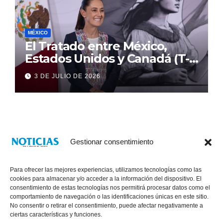
MÉXICO
El Tratado entre México,
Estados Unidos y Canadá (T-
MEC) se mantiene hasta el
3 DE JULIO DE 2026
2036: Presidenta Claudia
Sheinbaum
Gestionar consentimiento
Para ofrecer las mejores experiencias, utilizamos tecnologías como las
cookies para almacenar y/o acceder a la información del dispositivo. El
consentimiento de estas tecnologías nos permitirá procesar datos como el
comportamiento de navegación o las identificaciones únicas en este sitio.
No consentir o retirar el consentimiento, puede afectar negativamente a
® Derechos Reservados 2026
|
Noticias Voz E Imagen de Chiapas.
ciertas características y funciones.