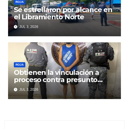
ROJA
Se estrellaron por alcance en
el Libramiento Norte
JUL 3, 2026
ROJA
Obtienen la vinculación a
proceso contra presunto
responsable de violencia
JUL 3, 2026
familiar