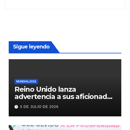
Sigue leyendo
MUNDIAL2026
Reino Unido lanza
advertencia a sus aficionados
antes del México vs
3 DE JULIO DE 2026
Inglaterra en el Mundial 2026