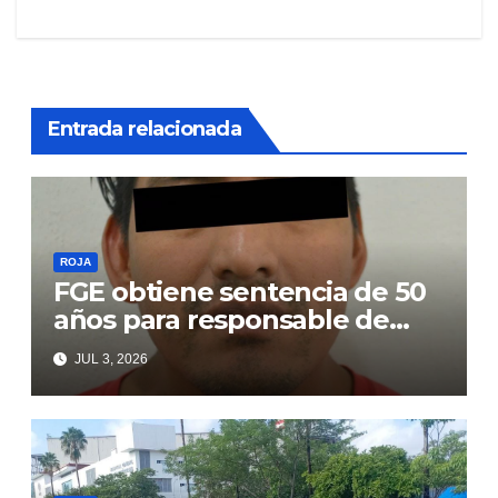
de
entradas
Entrada relacionada
ROJA
FGE obtiene sentencia de 50
años para responsable de
secuestro agravado
JUL 3, 2026