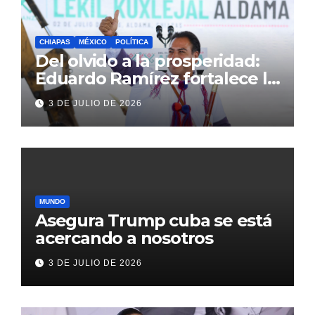
CHIAPAS
MÉXICO
POLÍTICA
Del olvido a la prosperidad:
Eduardo Ramírez fortalece la
transformación de Aldama
3 DE JULIO DE 2026
con inversión histórica
MUNDO
Asegura Trump cuba se está
acercando a nosotros
3 DE JULIO DE 2026