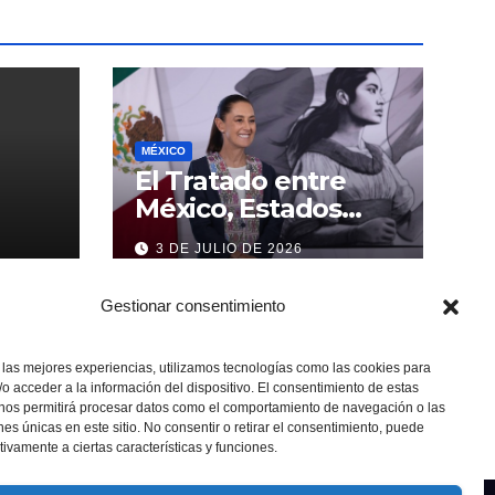
MÉXICO
El Tratado entre
México, Estados
Unidos y Canadá (T-
3 DE JULIO DE 2026
MEC) se mantiene
hasta el 2036:
Gestionar consentimiento
Presidenta Claudia
Sheinbaum
 las mejores experiencias, utilizamos tecnologías como las cookies para
o acceder a la información del dispositivo. El consentimiento de estas
 nos permitirá procesar datos como el comportamiento de navegación o las
ones únicas en este sitio. No consentir o retirar el consentimiento, puede
tivamente a ciertas características y funciones.