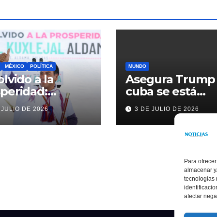
MÉXICO
POLÍTICA
MUNDO
olvido a la
Asegura Trump
peridad:
cuba se está
ardo Ramírez
acercando a
 JULIO DE 2026
3 DE JULIO DE 2026
alece la
nosotros
sformación de
ama con
rsión histórica
Para ofrecer
almacenar y/
tecnologías
identificaci
afectar nega