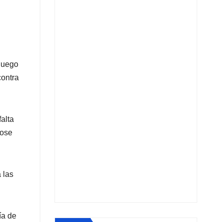
 luego
contra
alta
dose
 las
ía de