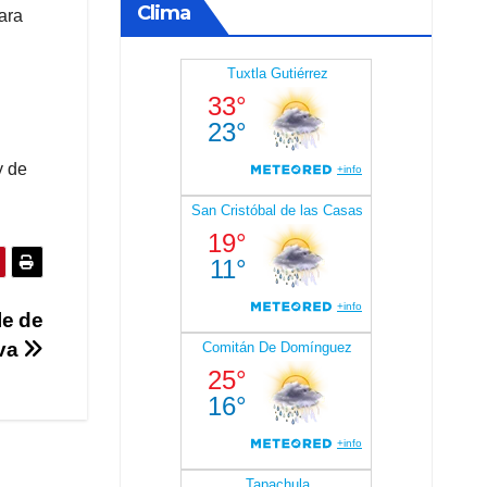
Clima
ara
y de
le de
iva