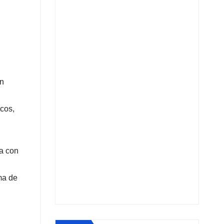
en
,
icos,
a con
ma de