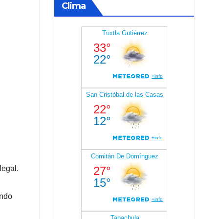
Clima
legal.
ando