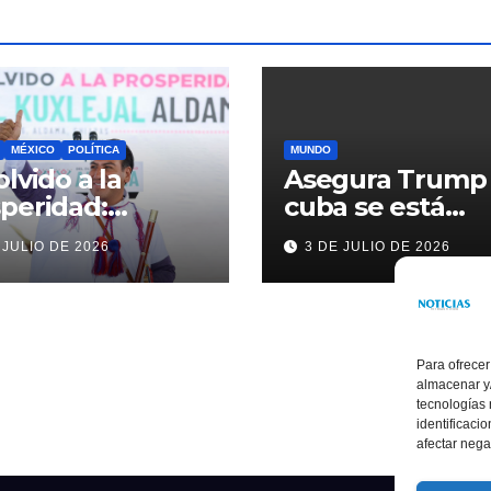
MÉXICO
POLÍTICA
MUNDO
olvido a la
Asegura Trump
peridad:
cuba se está
ardo Ramírez
acercando a
 JULIO DE 2026
3 DE JULIO DE 2026
alece la
nosotros
sformación de
ama con
rsión histórica
Para ofrecer
almacenar y/
tecnologías
identificaci
afectar nega