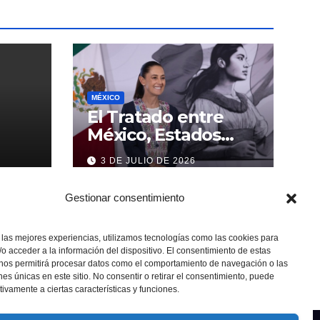
MÉXICO
El Tratado entre
México, Estados
Unidos y Canadá (T-
3 DE JULIO DE 2026
MEC) se mantiene
hasta el 2036:
Gestionar consentimiento
Presidenta Claudia
Sheinbaum
 las mejores experiencias, utilizamos tecnologías como las cookies para
o acceder a la información del dispositivo. El consentimiento de estas
 nos permitirá procesar datos como el comportamiento de navegación o las
ones únicas en este sitio. No consentir o retirar el consentimiento, puede
tivamente a ciertas características y funciones.