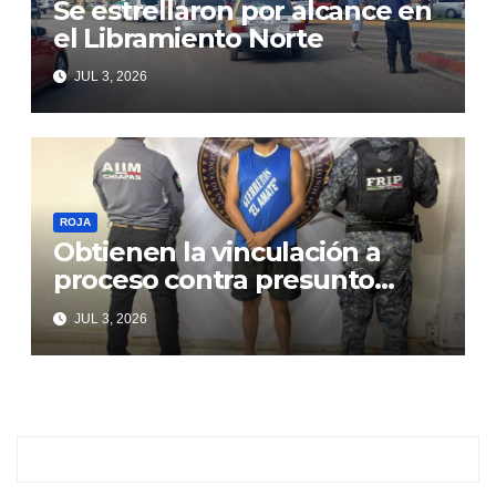
Se estrellaron por alcance en
el Libramiento Norte
JUL 3, 2026
ROJA
Obtienen la vinculación a
proceso contra presunto
responsable de violencia
JUL 3, 2026
familiar