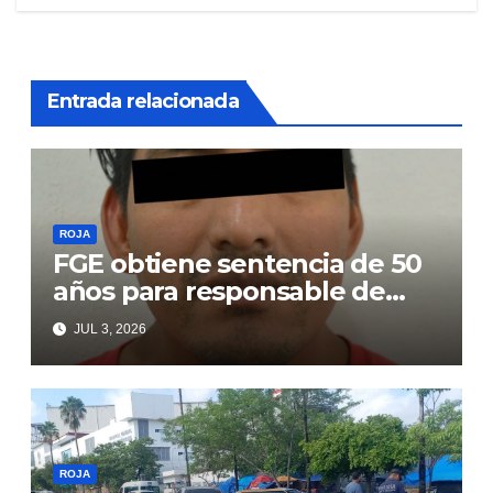
entradas
Entrada relacionada
ROJA
FGE obtiene sentencia de 50
años para responsable de
secuestro agravado
JUL 3, 2026
ROJA