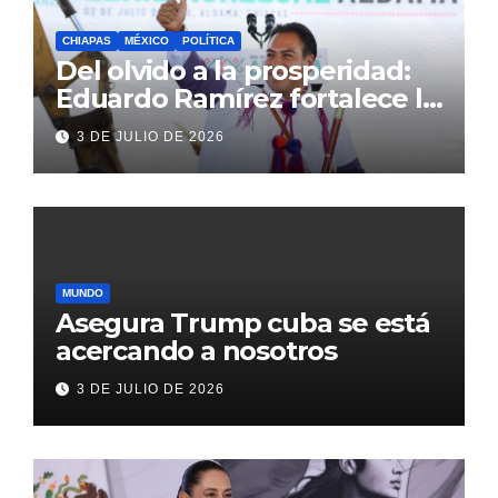
CHIAPAS
MÉXICO
POLÍTICA
Del olvido a la prosperidad:
Eduardo Ramírez fortalece la
transformación de Aldama
3 DE JULIO DE 2026
con inversión histórica
MUNDO
Asegura Trump cuba se está
acercando a nosotros
3 DE JULIO DE 2026