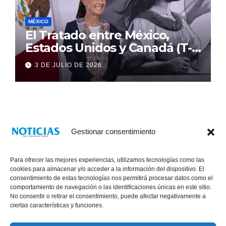
MÉXICO
El Tratado entre México,
Estados Unidos y Canadá (T-
MEC) se mantiene hasta el
3 DE JULIO DE 2026
2036: Presidenta Claudia
Sheinbaum
Gestionar consentimiento
Para ofrecer las mejores experiencias, utilizamos tecnologías como las
cookies para almacenar y/o acceder a la información del dispositivo. El
consentimiento de estas tecnologías nos permitirá procesar datos como el
comportamiento de navegación o las identificaciones únicas en este sitio.
No consentir o retirar el consentimiento, puede afectar negativamente a
® Derechos Reservados 2026
|
Noticias Voz E Imagen de Chiapas.
ciertas características y funciones.
11a Calle Poniente Sur No. 960, Col. Las Terrazas, Tuxtla Gutiérrez,