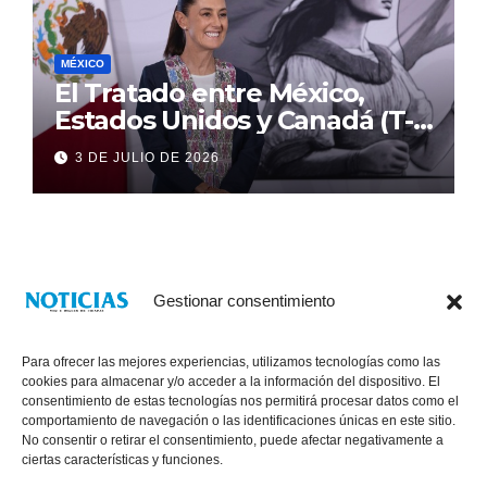
MÉXICO
El Tratado entre México,
Estados Unidos y Canadá (T-
MEC) se mantiene hasta el
3 DE JULIO DE 2026
2036: Presidenta Claudia
Sheinbaum
Gestionar consentimiento
Para ofrecer las mejores experiencias, utilizamos tecnologías como las
cookies para almacenar y/o acceder a la información del dispositivo. El
consentimiento de estas tecnologías nos permitirá procesar datos como el
comportamiento de navegación o las identificaciones únicas en este sitio.
No consentir o retirar el consentimiento, puede afectar negativamente a
® Derechos Reservados 2026
|
Noticias Voz E Imagen de Chiapas.
ciertas características y funciones.
11a Calle Poniente Sur No. 960, Col. Las Terrazas, Tuxtla Gutiérrez,