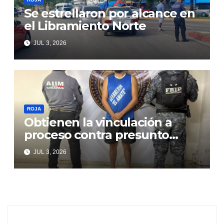
Se estrellaron por alcance en
el Libramiento Norte
JUL 3, 2026
ROJA
Obtienen la vinculación a
proceso contra presunto
responsable de violencia
JUL 3, 2026
familiar