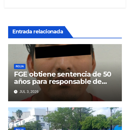
entradas
Entrada relacionada
ROJA
FGE obtiene sentencia de 50
años para responsable de
secuestro agravado
JUL 3, 2026
ROJA