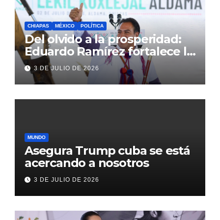
CHIAPAS
MÉXICO
POLÍTICA
Del olvido a la prosperidad:
Eduardo Ramírez fortalece la
transformación de Aldama
3 DE JULIO DE 2026
con inversión histórica
MUNDO
Asegura Trump cuba se está
acercando a nosotros
3 DE JULIO DE 2026