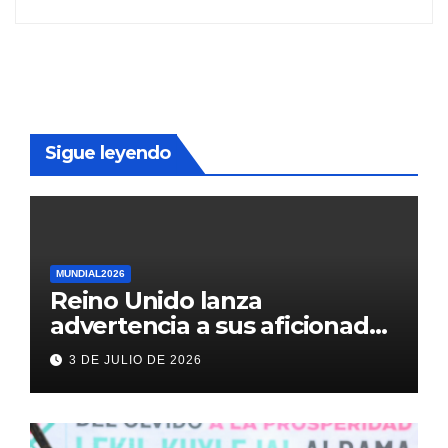
Sigue leyendo
MUNDIAL2026
Reino Unido lanza
advertencia a sus aficionados
antes del México vs
3 DE JULIO DE 2026
Inglaterra en el Mundial 2026