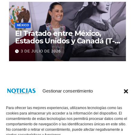
MÉXICO
El Tratado entre México,
Estados Unidos y Canadá (T-
MEC) se mantiene hasta el
3 DE JULIO DE 2026
2036: Presidenta Claudia
Sheinbaum
Gestionar consentimiento
Para ofrecer las mejores experiencias, utilizamos tecnologías como las
cookies para almacenar y/o acceder a la información del dispositivo. El
consentimiento de estas tecnologías nos permitirá procesar datos como el
comportamiento de navegación o las identificaciones únicas en este sitio.
No consentir o retirar el consentimiento, puede afectar negativamente a
® Derechos Reservados 2026
|
Noticias Voz E Imagen de Chiapas.