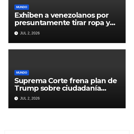
MUNDO
Exhiben a venezolanos por
presuntamente tirar ropa y
comida que les llegaron de
JUL 2, 2026
donaciones
MUNDO
Suprema Corte frena plan de
Trump sobre ciudadanía
natal
JUL 2, 2026