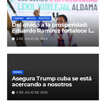
CHIAPAS
MÉXICO
POLÍTICA
Del olvido a la prosperidad:
Eduardo Ramírez fortalece la
transformación de Aldama
3 DE JULIO DE 2026
con inversión histórica
MUNDO
Asegura Trump cuba se está
acercando a nosotros
3 DE JULIO DE 2026