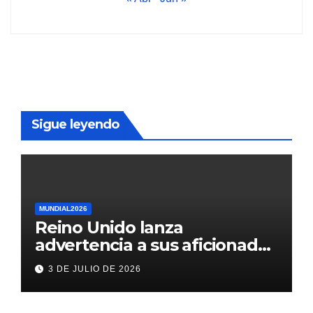
Sigue leyendo
MUNDIAL2026
Reino Unido lanza
advertencia a sus aficionados
antes del México vs
3 DE JULIO DE 2026
Inglaterra en el Mundial 2026