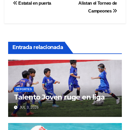
Navegación
Estatal en puerta
Alistan el Torneo de
Campeones
de
entradas
Entrada relacionada
DEPORTES
Talento Joven ruge en liga
JUL 3, 2026