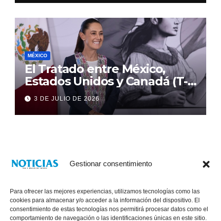
MÉXICO
El Tratado entre México,
Estados Unidos y Canadá (T-
MEC) se mantiene hasta el
3 DE JULIO DE 2026
2036: Presidenta Claudia
Sheinbaum
Gestionar consentimiento
Para ofrecer las mejores experiencias, utilizamos tecnologías como las
cookies para almacenar y/o acceder a la información del dispositivo. El
consentimiento de estas tecnologías nos permitirá procesar datos como el
comportamiento de navegación o las identificaciones únicas en este sitio.