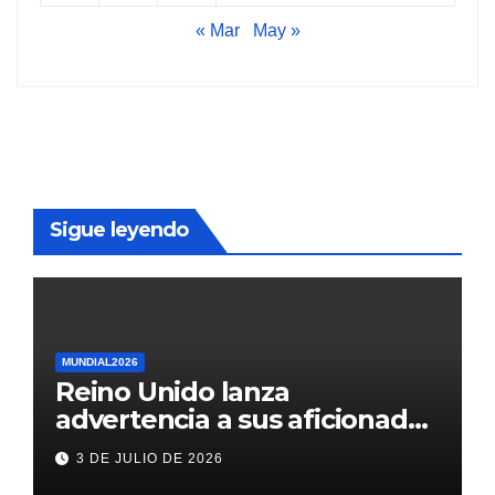
« Mar
May »
Sigue leyendo
MUNDIAL2026
Reino Unido lanza
advertencia a sus aficionados
antes del México vs
3 DE JULIO DE 2026
Inglaterra en el Mundial 2026