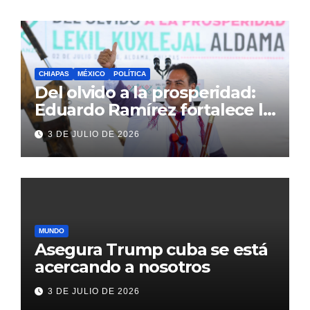
CHIAPAS
MÉXICO
POLÍTICA
Del olvido a la prosperidad:
Eduardo Ramírez fortalece la
transformación de Aldama
3 DE JULIO DE 2026
con inversión histórica
MUNDO
Asegura Trump cuba se está
acercando a nosotros
3 DE JULIO DE 2026