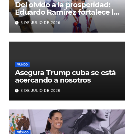
Del olvido a la prosperidad:
Eduardo Ramírez fortalece la
transformación de Aldama
3 DE JULIO DE 2026
con inversión histórica
MUNDO
Asegura Trump cuba se está
acercando a nosotros
3 DE JULIO DE 2026
MÉXICO