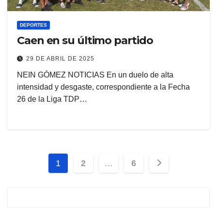
DEPORTES
Caen en su último partido
29 DE ABRIL DE 2025
NEIN GÓMEZ NOTICIAS En un duelo de alta
intensidad y desgaste, correspondiente a la Fecha
26 de la Liga TDP…
Paginación
1
2
…
6
de
entradas