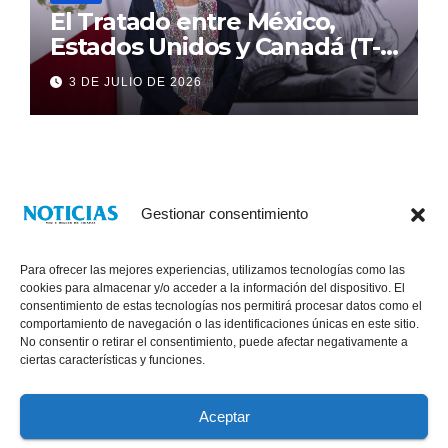
El Tratado entre México,
Estados Unidos y Canadá (T-
MEC) se mantiene hasta el
3 DE JULIO DE 2026
2036: Presidenta Claudia
Sheinbaum
Gestionar consentimiento
Para ofrecer las mejores experiencias, utilizamos tecnologías como las
cookies para almacenar y/o acceder a la información del dispositivo. El
consentimiento de estas tecnologías nos permitirá procesar datos como el
comportamiento de navegación o las identificaciones únicas en este sitio.
No consentir o retirar el consentimiento, puede afectar negativamente a
® Derechos Reservados 2026
|
Noticias Voz E Imagen de Chiapas.
ciertas características y funciones.
11a Calle Poniente Sur No. 960, Col. Las Terrazas, Tuxtla Gutiérrez,
Chiapas. VENTAS: 961 6120154
Aceptar