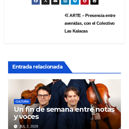
Navegación
ARTE – Presencia entre
avenidas, con el Colectivo
de
Las Kalacas
entradas
Entrada relacionada
CULTURA
Un fin de semana entre notas
y voces
JUL 3, 2026