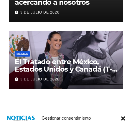
acercando a nosotros
3 DE JULIO DE 2026
MÉXICO
El Tratado entre México,
Estados Unidos y Canadá (T-
MEC) se mantiene hasta el
3 DE JULIO DE 2026
2036: Presidenta Claudia
Sheinbaum
Gestionar consentimiento