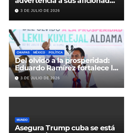
advertencia a sus aficionados
antes del México vs
3 DE JULIO DE 2026
Inglaterra en el Mundial 2026
CHIAPAS
MÉXICO
POLÍTICA
Del olvido a la prosperidad:
Eduardo Ramírez fortalece la
transformación de Aldama
3 DE JULIO DE 2026
con inversión histórica
MUNDO
Asegura Trump cuba se está