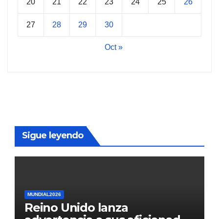
20
21
22
23
24
25
26
27
28
29
30
Oct »
Sigue leyendo
MUNDIAL2026
Reino Unido lanza