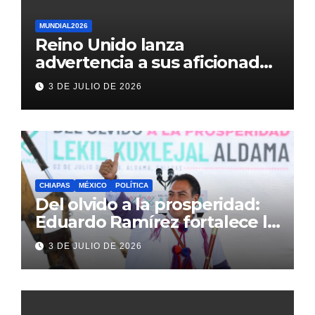
MUNDIAL2026
Reino Unido lanza
advertencia a sus aficionados
antes del México vs
3 DE JULIO DE 2026
Inglaterra en el Mundial 2026
CHIAPAS
MÉXICO
POLÍTICA
Del olvido a la prosperidad:
Eduardo Ramírez fortalece la
transformación de Aldama
3 DE JULIO DE 2026
con inversión histórica