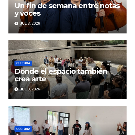
Un fin de semana entre notas
y voces
JUL 3, 2026
CULTURA
Donde el espacio también
crea arte
JUL 3, 2026
CULTURA