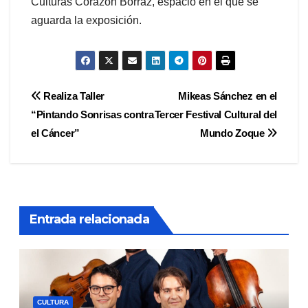
Culturas Corazón Borraz, espacio en el que se
aguarda la exposición.
Navegación
Realiza Taller
Mikeas Sánchez en el
“Pintando Sonrisas contra
Tercer Festival Cultural del
de
el Cáncer”
Mundo Zoque
entradas
Entrada relacionada
CULTURA