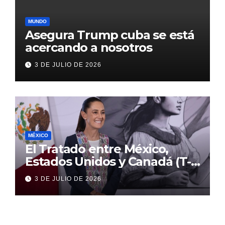
MUNDO
Asegura Trump cuba se está
acercando a nosotros
3 DE JULIO DE 2026
MÉXICO
El Tratado entre México,
Estados Unidos y Canadá (T-
MEC) se mantiene hasta el
3 DE JULIO DE 2026
2036: Presidenta Claudia
Sheinbaum