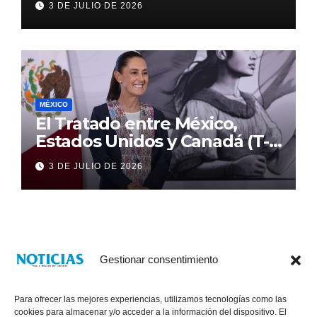
3 DE JULIO DE 2026
MÉXICO
El Tratado entre México,
Estados Unidos y Canadá (T-
MEC) se mantiene hasta el
3 DE JULIO DE 2026
2036: Presidenta Claudia
Sheinbaum
Gestionar consentimiento
Para ofrecer las mejores experiencias, utilizamos tecnologías como las
cookies para almacenar y/o acceder a la información del dispositivo. El