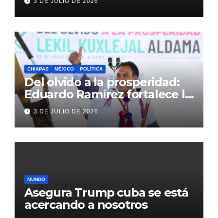
3 DE JULIO DE 2026
Inglaterra en el Mundial 2026
CHIAPAS
MÉXICO
POLÍTICA
Del olvido a la prosperidad:
Eduardo Ramírez fortalece la
transformación de Aldama
3 DE JULIO DE 2026
con inversión histórica
MUNDO
Asegura Trump cuba se está
acercando a nosotros