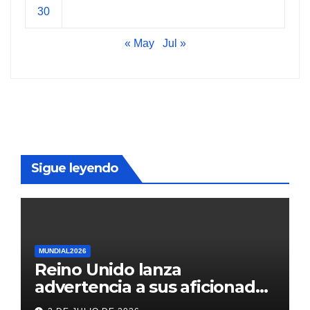
30
« May
Jul »
Sigue leyendo
MUNDIAL2026
Reino Unido lanza
advertencia a sus aficionados
antes del México vs