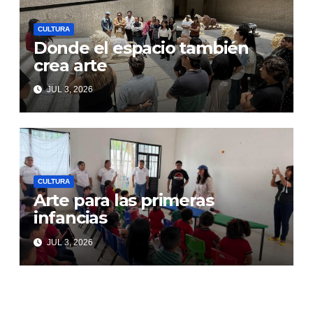
CULTURA
Donde el espacio también
crea arte
JUL 3, 2026
CULTURA
Arte para las primeras
infancias
JUL 3, 2026