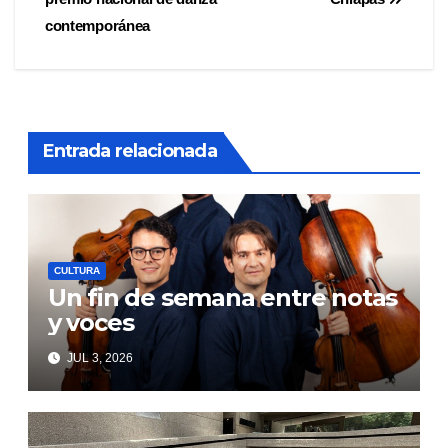
de
contemporánea
entradas
Entrada relacionada
CULTURA
Un fin de semana entre notas
y voces
JUL 3, 2026