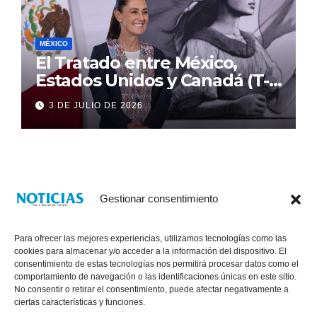
MÉXICO
El Tratado entre México,
Estados Unidos y Canadá (T-
MEC) se mantiene hasta el
3 DE JULIO DE 2026
2036: Presidenta Claudia
Sheinbaum
Gestionar consentimiento
Para ofrecer las mejores experiencias, utilizamos tecnologías como las
cookies para almacenar y/o acceder a la información del dispositivo. El
consentimiento de estas tecnologías nos permitirá procesar datos como el
comportamiento de navegación o las identificaciones únicas en este sitio.
No consentir o retirar el consentimiento, puede afectar negativamente a
® Derechos Reservados 2026
|
Noticias Voz E Imagen de Chiapas.
ciertas características y funciones.