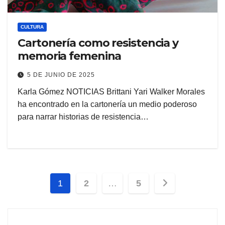
CULTURA
Cartonería como resistencia y
memoria femenina
5 DE JUNIO DE 2025
Karla Gómez NOTICIAS Brittani Yari Walker Morales
ha encontrado en la cartonería un medio poderoso
para narrar historias de resistencia…
Paginación
1
2
…
5
de
entradas