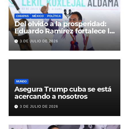
CHIAPAS
MÉXICO
POLÍTICA
Del olvido a la prosperidad:
Eduardo Ramírez fortalece la
transformación de Aldama
3 DE JULIO DE 2026
con inversión histórica
MUNDO
Asegura Trump cuba se está
acercando a nosotros
3 DE JULIO DE 2026