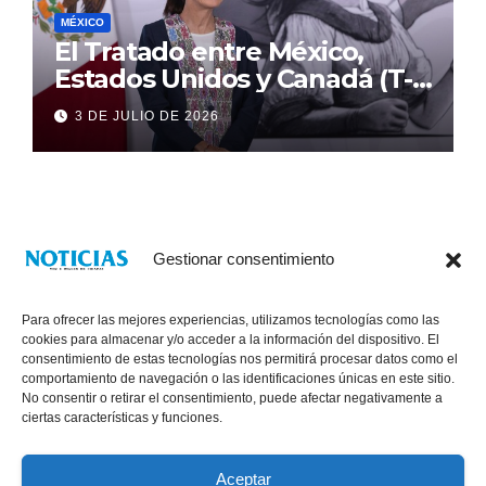
MÉXICO
El Tratado entre México,
Estados Unidos y Canadá (T-
MEC) se mantiene hasta el
3 DE JULIO DE 2026
2036: Presidenta Claudia
Sheinbaum
Gestionar consentimiento
Para ofrecer las mejores experiencias, utilizamos tecnologías como las
cookies para almacenar y/o acceder a la información del dispositivo. El
consentimiento de estas tecnologías nos permitirá procesar datos como el
comportamiento de navegación o las identificaciones únicas en este sitio.
No consentir o retirar el consentimiento, puede afectar negativamente a
® Derechos Reservados 2026
|
Noticias Voz E Imagen de Chiapas.
ciertas características y funciones.
11a Calle Poniente Sur No. 960, Col. Las Terrazas, Tuxtla Gutiérrez,
Chiapas. VENTAS: 961 6120154
Aceptar