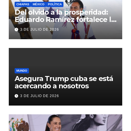
CHIAPAS
MÉXICO
POLÍTICA
Del olvido a la prosperidad:
Eduardo Ramírez fortalece la
transformación de Aldama
3 DE JULIO DE 2026
con inversión histórica
MUNDO
Asegura Trump cuba se está
acercando a nosotros
3 DE JULIO DE 2026