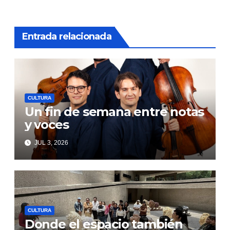
entradas
Entrada relacionada
CULTURA
Un fin de semana entre notas
y voces
JUL 3, 2026
CULTURA
Donde el espacio también