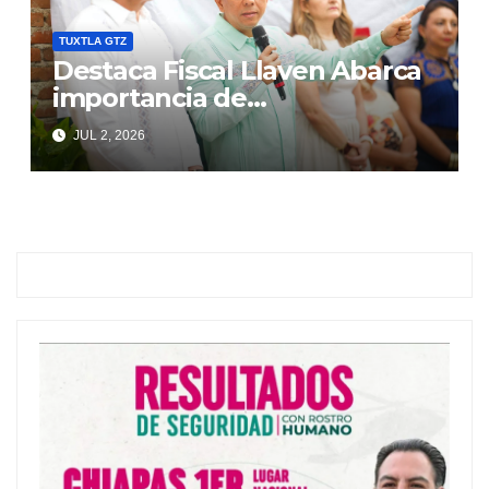
TUXTLA GTZ
Destaca Fiscal Llaven Abarca
importancia de
corresponsabilidad de
JUL 2, 2026
instituciones y ciudadanía