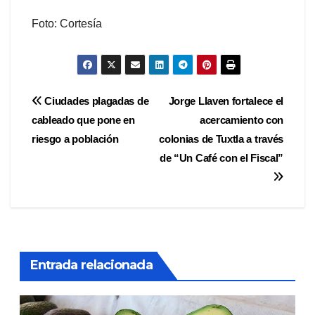
Foto: Cortesía
Navegación
Ciudades plagadas de
Jorge Llaven fortalece el
cableado que pone en
acercamiento con
de
riesgo a población
colonias de Tuxtla a través
entradas
de “Un Café con el Fiscal”
Entrada relacionada