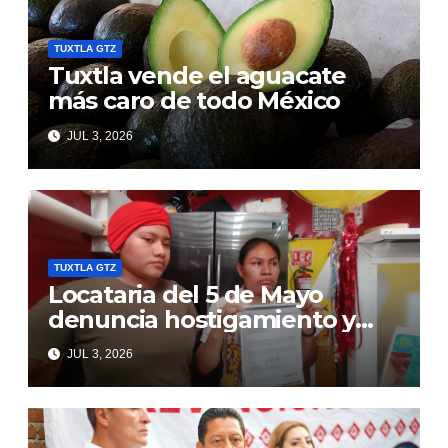
TUXTLA GTZ
Tuxtla vende el aguacate
más caro de todo México
JUL 3, 2026
TUXTLA GTZ
Locataria del 5 de Mayo
denuncia hostigamiento y
amenaza de desalojo
JUL 3, 2026