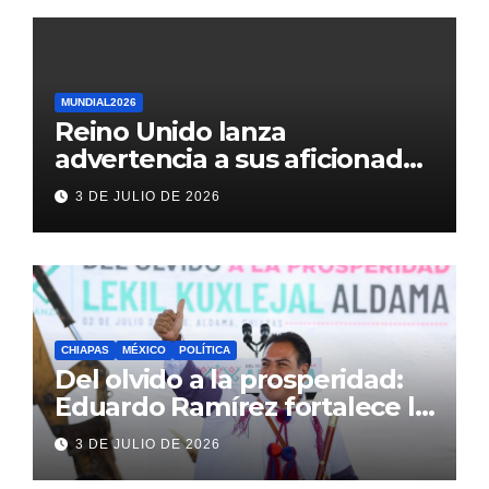
MUNDIAL2026
Reino Unido lanza
advertencia a sus aficionados
antes del México vs
3 DE JULIO DE 2026
Inglaterra en el Mundial 2026
CHIAPAS
MÉXICO
POLÍTICA
Del olvido a la prosperidad:
Eduardo Ramírez fortalece la
transformación de Aldama
3 DE JULIO DE 2026
con inversión histórica