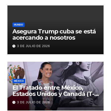
MUNDO
Asegura Trump cuba se está
acercando a nosotros
3 DE JULIO DE 2026
MÉXICO
El Tratado entre México,
Estados Unidos y Canadá (T-
MEC) se mantiene hasta el
3 DE JULIO DE 2026
2036: Presidenta Claudia