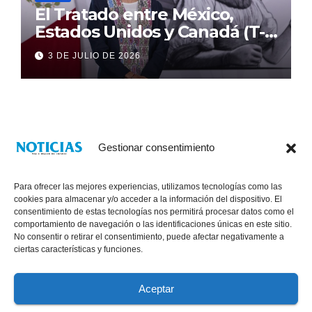
El Tratado entre México,
Estados Unidos y Canadá (T-
MEC) se mantiene hasta el
3 DE JULIO DE 2026
2036: Presidenta Claudia
Sheinbaum
Gestionar consentimiento
Para ofrecer las mejores experiencias, utilizamos tecnologías como las
cookies para almacenar y/o acceder a la información del dispositivo. El
consentimiento de estas tecnologías nos permitirá procesar datos como el
comportamiento de navegación o las identificaciones únicas en este sitio.
No consentir o retirar el consentimiento, puede afectar negativamente a
® Derechos Reservados 2026
|
Noticias Voz E Imagen de Chiapas.
ciertas características y funciones.
11a Calle Poniente Sur No. 960, Col. Las Terrazas, Tuxtla Gutiérrez,
Chiapas. VENTAS: 961 6120154
Aceptar