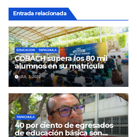
Entrada relacionada
EDUCACION
TAPACHULA
COBACH supera los 80 mil
alumnos en su matrícula
JUL 3, 2026
TAPACHULA
40 por ciento de egresados
de educación básica son