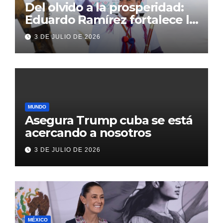
Del olvido a la prosperidad:
Eduardo Ramírez fortalece la
transformación de Aldama
3 DE JULIO DE 2026
con inversión histórica
MUNDO
Asegura Trump cuba se está
acercando a nosotros
3 DE JULIO DE 2026
MÉXICO