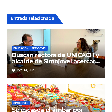
Entrada relacionada
EDUCACION
SIMOJOVEL
Buscan rectora de UNICACH y
alcalde de Simojovel acercar
educación a jóvenes
MAY 14, 2026
SIMOJOVEL
Se escasea el ámbar por