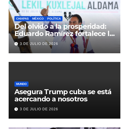
CHIAPAS
MÉXICO
POLÍTICA
Del olvido a la prosperidad:
Eduardo Ramírez fortalece la
transformación de Aldama
3 DE JULIO DE 2026
con inversión histórica
MUNDO
Asegura Trump cuba se está
acercando a nosotros
3 DE JULIO DE 2026