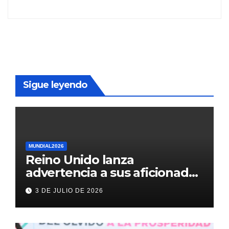
Sigue leyendo
MUNDIAL2026
Reino Unido lanza
advertencia a sus aficionados
antes del México vs
3 DE JULIO DE 2026
Inglaterra en el Mundial 2026