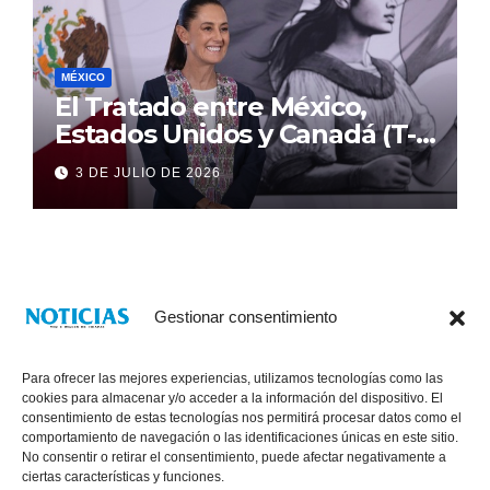
MÉXICO
El Tratado entre México,
Estados Unidos y Canadá (T-
MEC) se mantiene hasta el
3 DE JULIO DE 2026
2036: Presidenta Claudia
Sheinbaum
Gestionar consentimiento
Para ofrecer las mejores experiencias, utilizamos tecnologías como las
cookies para almacenar y/o acceder a la información del dispositivo. El
consentimiento de estas tecnologías nos permitirá procesar datos como el
comportamiento de navegación o las identificaciones únicas en este sitio.
No consentir o retirar el consentimiento, puede afectar negativamente a
® Derechos Reservados 2026
|
Noticias Voz E Imagen de Chiapas.
ciertas características y funciones.