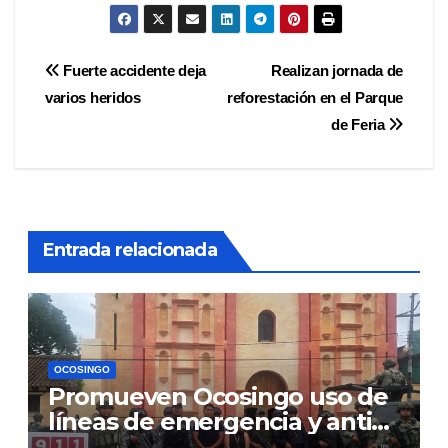
Navegación
Fuerte accidente deja
Realizan jornada de
varios heridos
reforestación en el Parque
de
de Feria
entradas
Entrada relacionada
OCOSINGO
Promueven Ocosingo uso de
líneas de emergencia y anti
extorsiones