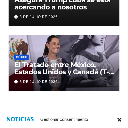
acercando a nosotros
3 DE JULIO DE 2026
MÉXICO
El Tratado entre México,
Estados Unidos y Canadá (T-
MEC) se mantiene hasta el
3 DE JULIO DE 2026
2036: Presidenta Claudia
Sheinbaum
Gestionar consentimiento