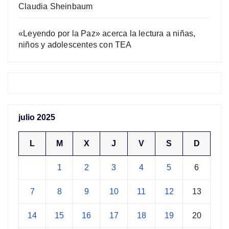
Claudia Sheinbaum
«Leyendo por la Paz» acerca la lectura a niñas,
niños y adolescentes con TEA
julio 2025
L
M
X
J
V
S
D
1
2
3
4
5
6
7
8
9
10
11
12
13
14
15
16
17
18
19
20