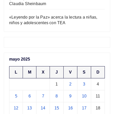
Claudia Sheinbaum
«Leyendo por la Paz» acerca la lectura a niñas,
niños y adolescentes con TEA
mayo 2025
L
M
X
J
V
S
D
1
2
3
4
5
6
7
8
9
10
11
12
13
14
15
16
17
18