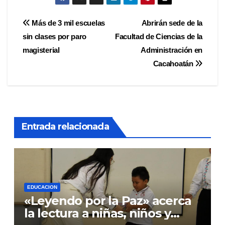
Navegación
Más de 3 mil escuelas
Abrirán sede de la
sin clases por paro
Facultad de Ciencias de la
de
magisterial
Administración en
entradas
Cacahoatán
Entrada relacionada
EDUCACION
«Leyendo por la Paz» acerca
la lectura a niñas, niños y