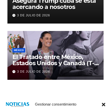
Asegura Trump cuba se está
acercando a nosotros
3 DE JULIO DE 2026
MÉXICO
El Tratado entre México,
Estados Unidos y Canadá (T-
MEC) se mantiene hasta el
3 DE JULIO DE 2026
2036: Presidenta Claudia
Sheinbaum
Gestionar consentimiento