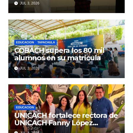
adolescentes con TEA
JUL 3, 2026
EDUCACION
TAPACHULA
COBACH supera los 80 mil
alumnos en su matrícula
JUL 3, 2026
EDUCACION
UNICACH fortalece rectora de
UNICACH Fanny López
Jiménez internacionalización
JUL 3, 2026