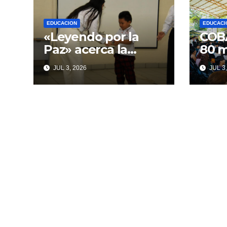
EDUCACION
EDUCACI
«Leyendo por la
COBA
Paz» acerca la
80 m
lectura a niñas,
su m
JUL 3, 2026
JUL 3,
niños y
adolescentes con
TEA