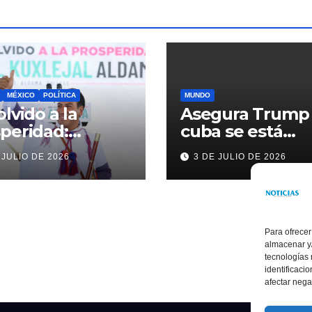
MÉXICO
POLÍTICA
MUNDO
olvido a la
Asegura Trump
peridad:
cuba se está
ardo Ramírez
acercando a
 JULIO DE 2026
3 DE JULIO DE 2026
alece la
nosotros
sformación de
ama con
rsión histórica
Para ofrecer
almacenar y/
tecnologías
identificaci
afectar nega