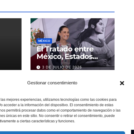
MÉXICO
El Tratado entre
México, Estados
Unidos y Canadá (T-
3 DE JULIO DE 2026
MEC) se mantiene
hasta el 2036:
Gestionar consentimiento
Presidenta Claudia
Sheinbaum
 las mejores experiencias, utilizamos tecnologías como las cookies para
o acceder a la información del dispositivo. El consentimiento de estas
 nos permitirá procesar datos como el comportamiento de navegación o las
ones únicas en este sitio. No consentir o retirar el consentimiento, puede
tivamente a ciertas características y funciones.