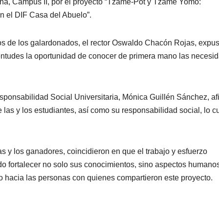
na, Campus II, por el proyecto “Tzame-Pot y Tzame Yomo:
en el DIF Casa del Abuelo”.
ios de los galardonados, el rector Oswaldo Chacón Rojas, expus
ventudes la oportunidad de conocer de primera mano las necesi
esponsabilidad Social Universitaria, Mónica Guillén Sánchez, af
 las y los estudiantes, así como su responsabilidad social, lo c
s y los ganadores, coincidieron en que el trabajo y esfuerzo
tido fortalecer no solo sus conocimientos, sino aspectos humano
to hacia las personas con quienes compartieron este proyecto.