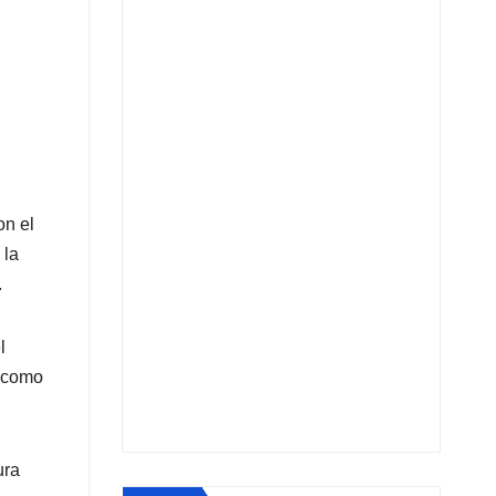
on el
 la
.
l
o como
ura