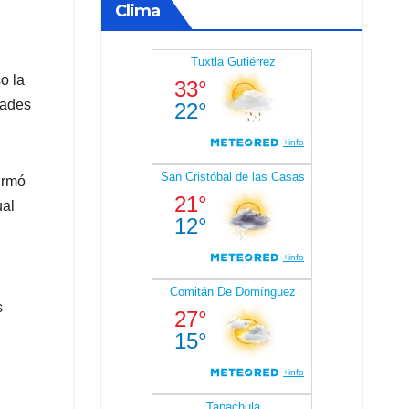
Clima
o la
dades
irmó
ual
s